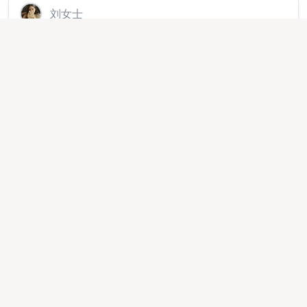
刘女士
APP拉新官方源头渠道，3000款简单注册任务均价30-
100日结，独立后台有保障
异业合作
2025-08-30 16:50:26
400555
李先生
百度文库APP（安卓端）拉新支付，直签项目
地推网推
2025-10-25 17:02:40
91143
刘先生
APP拉新官方渠道，行业优质3000款，主推简单注册
类，均价35-100当天结算