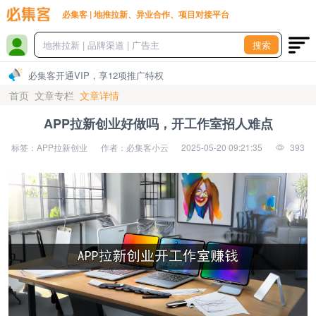
必集客 | 地推拉新、异业合作、项目对接平台
搜索
必集客开通VIP，享12项推广特权
首页
文章专栏
文章详情
APP拉新创业好做吗，开工作室招人难点
标签：APP拉新创业
作者：必集客小云
2025-05-20 09:21:35
393