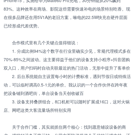
iPhone15，实测给华为Mate60 Pro充电，30分钟能从20%飙到
83%。这种效率在商场、影院这些需要快速补电的场景特别吃香。现
在很多品牌还在用5V1A的老旧方案，咻电的22.5W快充在硬件层面
已经形成代差优势。
合作模式里有几个关键点值得细说：
1. 分成比例94%这个数字在行业里确实少见，常规代理模式多在
70%-85%之间波动。这主要得益于他们的设备支持小程序+抖音团购
双入口，用户扫码时自动关联最近的热门活动，无形中提升了客单价
2. 后台系统能自主设置每小时的计费标准，遇到节假日或特殊活
动，可以临时调高0.5-1元的单价。我认识的一个合作伙伴在跨年夜
把设备铺到酒吧街，单台设备当天创收破百
3. 设备支持叠拼组合，8口机柜可以随时扩展成16口，这对火锅
店、网吧这类大客流量场所特别实用
关于合作门槛，其实就抓住两个核心：找到愿意铺设设备的商