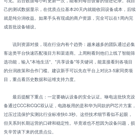
可见。后台数据每小时更新一次，能看到每台设备的借还记录。我自
己的测试数据显示，在优质点位基本20天内就能收回设备成本，后续
就是纯分润收益。如果手头有现成的商户资源，完全可以在1周内完
成首批设备铺设。
说到资源对接，现在行业内有个趋势：越来越多的团队通过必集
客这类平台快速匹配项目方和渠道商。上周刚看到他们上线了智能筛
选功能，输入"本地生活"、"共享设备"等关键词，能直接看到各项目
的分润政策和合作门槛。建议新手可以先在平台上对比3-5家同类项
目，重点看历史数据和运维支持力度。
最后提醒下重点：一定要确认设备的安全认证。咻电这批快充设
备通过CCC和CQC双认证，电路板用的是和华为同款的PI芯片方案，
过压过流保护实测比行业标准快0.3秒。这些技术细节看似不起眼，
但关系到长期运营的口碑和稳定性。毕竟谁也不想因为设备问题，损
失辛苦谈下来的优质点位。