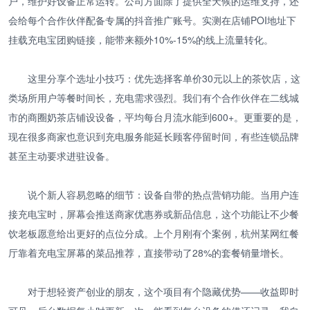
户，维护好设备正常运转。公司方面除了提供全天候的运维支持，还
会给每个合作伙伴配备专属的抖音推广账号。实测在店铺POI地址下
挂载充电宝团购链接，能带来额外10%-15%的线上流量转化。
这里分享个选址小技巧：优先选择客单价30元以上的茶饮店，这
类场所用户等餐时间长，充电需求强烈。我们有个合作伙伴在二线城
市的商圈奶茶店铺设设备，平均每台月流水能到600+。更重要的是，
现在很多商家也意识到充电服务能延长顾客停留时间，有些连锁品牌
甚至主动要求进驻设备。
说个新人容易忽略的细节：设备自带的热点营销功能。当用户连
接充电宝时，屏幕会推送商家优惠券或新品信息，这个功能让不少餐
饮老板愿意给出更好的点位分成。上个月刚有个案例，杭州某网红餐
厅靠着充电宝屏幕的菜品推荐，直接带动了28%的套餐销量增长。
对于想轻资产创业的朋友，这个项目有个隐藏优势——收益即时