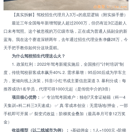
【真实拆解】驾校招生代理月入3万+的底层逻辑（附实操手册）
最近三年全国每年新增驾驶人超过2000万，但仍有近3亿适龄人
口未考驾照。这个被忽视的万亿级市场，正在成为普通人搞副业的新
蓝海。我在这个赛道深耕两年，去年通过招生代理业务净赚28万，今
天手把手教你如何分这块蛋糕。
为什么驾校招生代理这么火？
1. 政策红利：2022年驾考新规实施后，全国推行"计时培训"制
度，传统驾校获客成本飙升40% 2. 需求暴增：95后00后成为学车主
力，更倾向线上决策，抖音/小红书成主要信息渠道 3. 暴利分成：每
推荐成功1名学员，代理可得1000元起（是传统中介的3倍）
项目核心优势：
✅ 专治驾考困难户：独创7天拿证秘籍（科一4
天集训+科二科三3天速成） ✅ 真·零成本创业：无需场地/押金，一部
手机即可开展 ✅ 裂变式收益：阶梯奖金叠加（最高单月可拿12万奖
金）
收益模型（以二线城市为例）：
▫️基础佣金：1人=1000元 ▫️阶梯