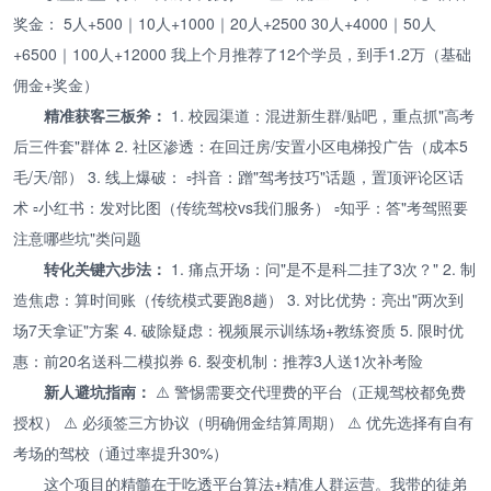
奖金： 5人+500｜10人+1000｜20人+2500 30人+4000｜50人
+6500｜100人+12000 我上个月推荐了12个学员，到手1.2万（基础
佣金+奖金）
精准获客三板斧：
1. 校园渠道：混进新生群/贴吧，重点抓"高考
后三件套"群体 2. 社区渗透：在回迁房/安置小区电梯投广告（成本5
毛/天/部） 3. 线上爆破： ▫️抖音：蹭"驾考技巧"话题，置顶评论区话
术 ▫️小红书：发对比图（传统驾校vs我们服务） ▫️知乎：答"考驾照要
注意哪些坑"类问题
转化关键六步法：
1. 痛点开场：问"是不是科二挂了3次？" 2. 制
造焦虑：算时间账（传统模式要跑8趟） 3. 对比优势：亮出"两次到
场7天拿证"方案 4. 破除疑虑：视频展示训练场+教练资质 5. 限时优
惠：前20名送科二模拟券 6. 裂变机制：推荐3人送1次补考险
新人避坑指南：
⚠️ 警惕需要交代理费的平台（正规驾校都免费
授权） ⚠️ 必须签三方协议（明确佣金结算周期） ⚠️ 优先选择有自有
考场的驾校（通过率提升30%）
这个项目的精髓在于吃透平台算法+精准人群运营。我带的徒弟