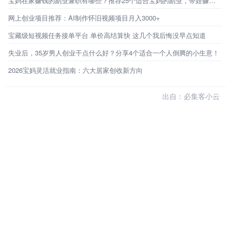
宝妈在家赚钱的副业兼职有哪些？推荐25个适合宝妈的副业，带娃赚钱两不误
网上创业项目推荐：AI制作怀旧视频项目月入3000+
宝藏级短视频任务接单平台 单价高结算快 这几个我后悔没早点知道
失业后，35岁男人创业干点什么好？分享4个适合一个人倒腾的小生意！
2026宝妈灵活就业指南：六大居家创收新方向
出自：必集客小云