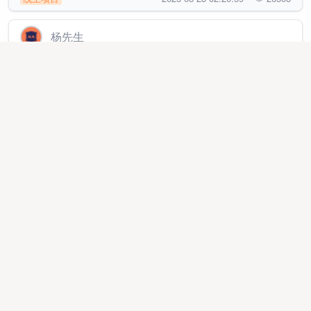
杨先生
免费开通海南自贸港线上免税店，一部手机零成本创业
线上项目
2025-10-07 19:05:44
20022
曹先生
快手聚星商单赛道，长久稳定积累性项目，可创业，可
副业。
线上项目
2025-10-27 23:48:17
7004
许先生
无线wifi网络，零加盟代理