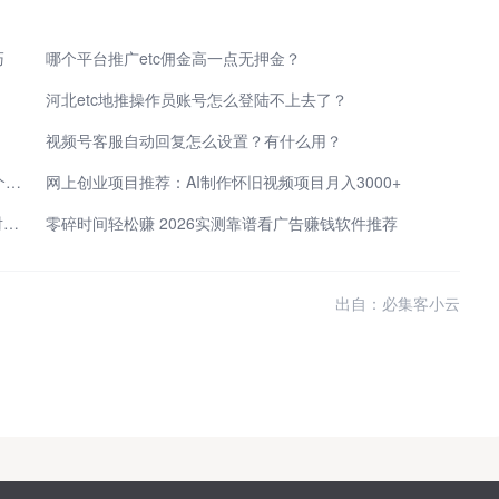
巧
哪个平台推广etc佣金高一点无押金？
河北etc地推操作员账号怎么登陆不上去了？
视频号客服自动回复怎么设置？有什么用？
失业后，35岁男人创业干点什么好？分享4个适合一个人倒腾的小生意！
网上创业项目推荐：AI制作怀旧视频项目月入3000+
想拓展线上线下客源 正规地推网推平台推荐 低成本对接优质单子
零碎时间轻松赚 2026实测靠谱看广告赚钱软件推荐
出自：必集客小云