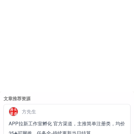
文章推荐资源
方先生
APP拉新工作室孵化 官方渠道，主推简单注册类，均价
35➕可网推，任务全-持续更新当日结算