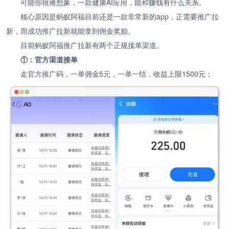
可能你很难想象，一款健康AI应用，能和赚钱有什么关系。
核心原因是蚂蚁阿福目前还是一款非常新的app，正需要推广拉
新，而成功推广拉新就能拿到佣金奖励。
目前蚂蚁阿福推广拉新有两个正规接单渠道。
①：官方渠道接单
走官方推广码，一单佣金5元，一单一结，收益上限1500元；