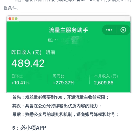
提条件。
首先：粉丝量必须要到100，开通流量主收益权限；
其次：具备在公众号持续输出优质内容的能力；
最后：熟悉公众号的规则和机制，避免账号降权和封号；
5：必小项APP