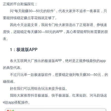
正规的平台欺骗踩坑；
问“每天能赚30—50元的软件”，代表大家并不追求一夜暴富，只
要能持续稳定赚点零花钱就足够了。
因此今天这篇文章，我就专门给大家筛选出了正规靠谱、挣钱速
度快，还能稳定每天赚30—50元的APP，真心希望能帮到有需要的朋
友。
1：极速版APP
各大互联网大厂推出的极速版APP，绝对是正规挣钱最快的app
的典型代表。
不过只玩单一款极速版软件，想要稳定做到每天赚30—50元，的
确很难。
好在我们可以用组合玩法来提升收益。
我给大家推荐抖音极速版、快手极速版、红果短剧、河马剧场这
4款app搭配操作。