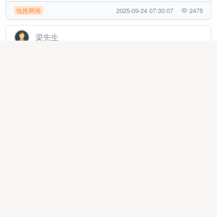
地推网推
2025-09-24 07:30:07
2475
梁先生
推广动漫作品，利润46分，每个视频有基础保底
线上项目
2026-08-03 13:36:37
61
吴先生
招**宝妈学生！负责帮我的抖音作品**回关！不发作品
纯绿色
线上项目
2026-08-01 04:33:06
33
徐先生