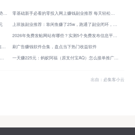
2026年副业新机遇：5类低门槛方向 借AI与数字化趋势开辟第二收入渠道
零基础新手必看的零投入网上赚钱副业推荐 每天轻松增收
元
上班族副业推荐：靠闲鱼赚了25w，跑通了副业闭环，原来普通人也能不靠工资生活
2026年免费发帖网站有哪些？实测5个免费发布信息平台，高效解决各类需求！
刷抖音一天赚四五百块？看广告一天挣钱300元？你信吗？
刷广告赚钱软件合集，盘点当下热门收益软件
026年抖音视频最长可以发多少分钟？发多少帧率最清晰？
一天赚225元：蚂蚁阿福（原支付宝AQ）怎么接单推广赚钱？除官方定向邀约外，还有必集客！
出自：必集客小云