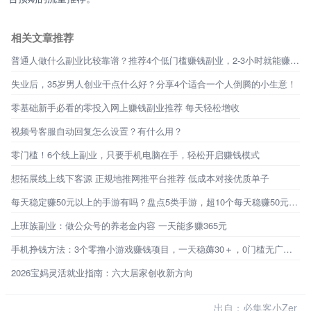
相关文章推荐
普通人做什么副业比较靠谱？推荐4个低门槛赚钱副业，2-3小时就能赚百元！
失业后，35岁男人创业干点什么好？分享4个适合一个人倒腾的小生意！
零基础新手必看的零投入网上赚钱副业推荐 每天轻松增收
视频号客服自动回复怎么设置？有什么用？
零门槛！6个线上副业，只要手机电脑在手，轻松开启赚钱模式
想拓展线上线下客源 正规地推网推平台推荐 低成本对接优质单子
每天稳定赚50元以上的手游有吗？盘点5类手游，超10个每天稳赚50元的路子
上班族副业：做公众号的养老金内容 一天能多赚365元
手机挣钱方法：3个零撸小游戏赚钱项目，一天稳薅30＋，0门槛无广告，新手秒上手！
2026宝妈灵活就业指南：六大居家创收新方向
出自：必集客小Zer