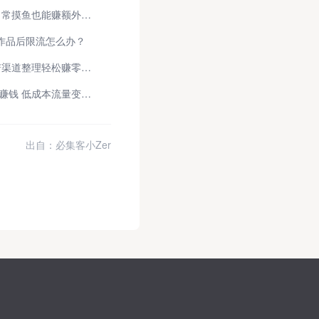
自由职业参考 网上兼职挣钱方法 日常摸鱼也能赚额外收入
作品后限流怎么办？
零基础入门在家赚钱方法 2026靠谱渠道整理轻松赚零花钱
上班族兼职指南 普通人靠快手怎么赚钱 低成本流量变现快速上手
出自：必集客小Zer