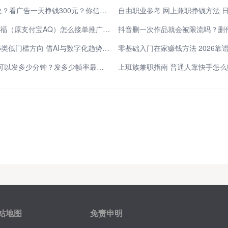
刷抖音一天赚四五百块？看广告一天挣钱300元？你信吗？
一天赚225元：蚂蚁阿福（原支付宝AQ）怎么接单推广赚钱？除官方定向邀约外，还有必集客！
抖音删一次作品就会被限流吗？删
2026年副业新机遇：5类低门槛方向 借AI与数字化趋势开辟第二收入渠道
2026年抖音视频最长可以发多少分钟？发多少帧率最清晰？
站地图
免责申明