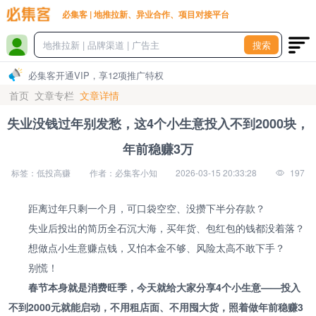
必集客 | 地推拉新、异业合作、项目对接平台
搜索
必集客开通VIP，享12项推广特权
首页
文章专栏
文章详情
失业没钱过年别发愁，这4个小生意投入不到2000块，
年前稳赚3万
标签：低投高赚
作者：必集客小知
2026-03-15 20:33:28
197
距离过年只剩一个月，可口袋空空、没攒下半分存款？
失业后投出的简历全石沉大海，买年货、包红包的钱都没着落？
想做点小生意赚点钱，又怕本金不够、风险太高不敢下手？
别慌！
春节本身就是消费旺季，今天就给大家分享4个小生意——投入
不到2000元就能启动，不用租店面、不用囤大货，照着做年前稳赚3