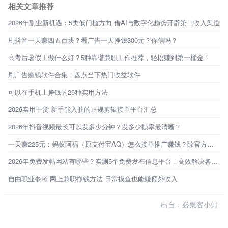
相关文章推荐
2026年副业新机遇：5类低门槛方向 借AI与数字化趋势开辟第二收入渠道
刷抖音一天赚四五百块？看广告一天挣钱300元？你信吗？
高考后暑假工做什么好？5种靠谱兼职工作推荐，轻松赚到第一桶金！
刷广告赚钱软件合集，盘点当下热门收益软件
可以在手机上挣钱的26种实用方法
2026实用干货 新手能入驻的正规剪辑接单平台汇总
2026年抖音视频最长可以发多少分钟？发多少帧率最清晰？
一天赚225元：蚂蚁阿福（原支付宝AQ）怎么接单推广赚钱？除官方定向邀约外，还有必集客！
2026年免费发帖网站有哪些？实测5个免费发布信息平台，高效解决各类需求！
自由职业参考 网上兼职挣钱方法 日常摸鱼也能赚额外收入
出自：必集客小知