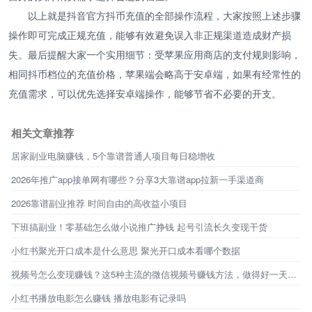
以上就是抖音官方抖币充值的全部操作流程，大家按照上述步骤
操作即可完成正规充值，能够有效避免误入非正规渠道造成财产损
失。最后提醒大家一个实用细节：受苹果应用商店的支付规则影响，
相同抖币档位的充值价格，苹果端会略高于安卓端，如果有经常性的
充值需求，可以优先选择安卓端操作，能够节省不必要的开支。
相关文章推荐
居家副业电脑赚钱，5个靠谱普通人项目每日稳增收
2026年推广app接单网有哪些？分享3大靠谱app拉新一手渠道商
2026靠谱副业推荐 时间自由的高收益小项目
下班搞副业！零基础怎么做小说推广挣钱 起号引流长久变现干货
小红书聚光开口成本是什么意思 聚光开口成本看哪个数据
视频号怎么变现赚钱？这5种主流的微信视频号赚钱方法，做得好一天能赚1000+
小红书播放电影怎么赚钱 播放电影有记录吗