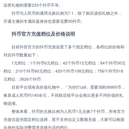
设类礼物则需要233个抖币不等。
抖币与人民币的通用兑换比例为7:1，除了购买虚拟礼物之外，
开通主播的专属应援身份也需要花费30抖币。
抖币官方充值档位及价格说明
目前抖音官方的抖币充值设置了多个固定档位，各档位的价格和
对应抖币数量如下：
1元档位：1个抖币6元档位：42个抖币12元档位：84个抖币30元
档位：210个抖币60元档位：420个抖币108元档位：756个抖币518
元档位：3626个抖币
目前平台现有高价值礼物中，「为你打call」需要消耗999抖币，
换算成人民币约140余元，不排除后续平台会推出更多不同价值的礼
物选项。
整体来看，抖币的兑换比例为人民币1元兑换7个抖币，所有官方
充值仅提供固定档位选择，暂不支持自定义数额充值，大家可以根据
自身的实际消费需求选择合适的档位。