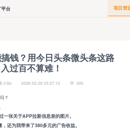
项目资
广平台
能搞钱？用今日头条微头条这路
日入过百不算难！
客小So
2026-02-26 03:27:10
300
吗？
。
过一张关于APP拉新信息差的图片。
量，还为我带来了380多元的广告收益。