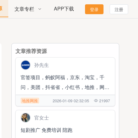
源
APP下载
文章专栏
登录
注册
文章推荐资源
孙先生
官签项目，蚂蚁阿福，京东，淘宝，千
问，美团，抖省省，小红书，地推，网推
百搭项目
地推网推
2026-01-09 02:32:05
21997
官女士
短剧推广 免费培训 陪跑