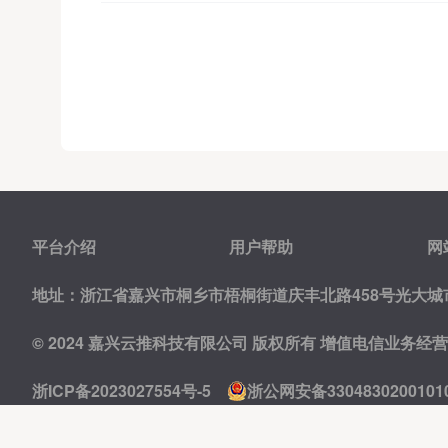
平台介绍
用户帮助
网
地址：浙江省嘉兴市桐乡市梧桐街道庆丰北路458号光大城市
© 2024 嘉兴云推科技有限公司 版权所有
增值电信业务经营许可
浙ICP备2023027554号-5
浙公网安备3304830200101