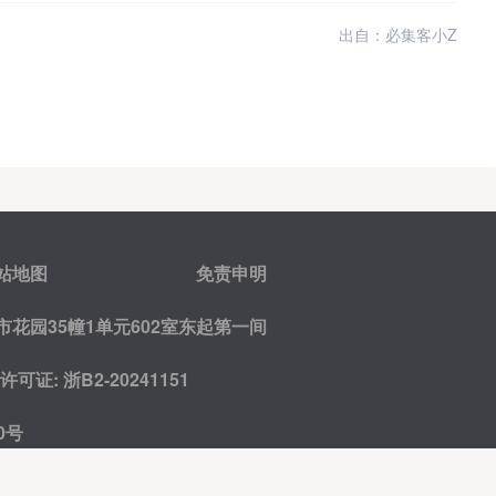
出自：必集客小Z
站地图
免责申明
花园35幢1单元602室东起第一间
证: 浙B2-20241151
0号