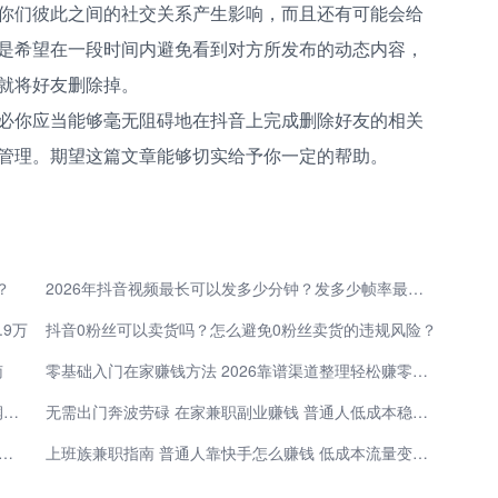
你们彼此之间的社交关系产生影响，而且还有可能会给
是希望在一段时间内避免看到对方所发布的动态内容，
就将好友删除掉。
必你应当能够毫无阻碍地在抖音上完成删除好友的相关
管理。期望这篇文章能够切实给予你一定的帮助。
？
2026年抖音视频最长可以发多少分钟？发多少帧率最清晰？
.9万
抖音0粉丝可以卖货吗？怎么避免0粉丝卖货的违规风险？
南
零基础入门在家赚钱方法 2026靠谱渠道整理轻松赚零花钱
1万元就能启动的小生意，一个人也能做，市场大利润还高！
无需出门奔波劳碌 在家兼职副业赚钱 普通人低成本稳妥增收
年地推十大推广APP平台重磅来袭！一手资源快速获取、免费对接！
上班族兼职指南 普通人靠快手怎么赚钱 低成本流量变现快速上手