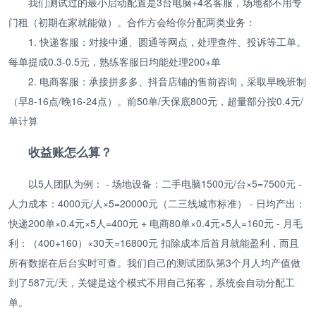
我们测试过的最小启动配置是3台电脑+4名客服，场地都不用专
门租（初期在家就能做）。合作方会给你分配两类业务：
1. 快递客服：对接中通、圆通等网点，处理查件、投诉等工单。
每单提成0.3-0.5元，熟练客服日均能处理200+单
2. 电商客服：承接拼多多、抖音店铺的售前咨询，采取早晚班制
（早8-16点/晚16-24点）。前50单/天保底800元，超量部分按0.4元/
单计算
收益账怎么算？
以5人团队为例： - 场地设备：二手电脑1500元/台×5=7500元 -
人力成本：4000元/人×5=20000元（二三线城市标准） - 日均产出：
快递200单×0.4元×5人=400元 + 电商80单×0.4元×5人=160元 - 月毛
利：（400+160）×30天=16800元 扣除成本后首月就能盈利，而且
所有数据在后台实时可查。我们自己的测试团队第3个月人均产值做
到了587元/天，关键是这个模式不用自己拓客，系统会自动分配工
单。