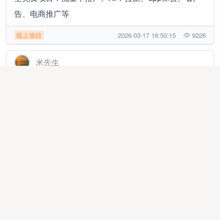
告、电商推广等
线上项目
2026-03-17 16:50:15
9226
米先生
拼多多电商橱窗合伙人，你赚钱后提现到账的利润我抽
10%，日结，单店月1.5~2万 随时提现
异业合作
2026-02-26 00:37:07
241604
曹先生
快手聚星商单赛道，长久稳定积累性项目，可创业，可
副业。
线上项目
2025-10-27 23:48:17
7020