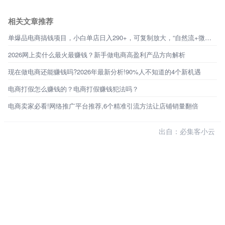
相关文章推荐
单爆品电商搞钱项目，小白单店日入290+，可复制放大，“自然流+微付费”另类变现！
2026网上卖什么最火最赚钱？新手做电商高盈利产品方向解析
现在做电商还能赚钱吗?2026年最新分析!90%人不知道的4个新机遇
电商打假怎么赚钱的？电商打假赚钱犯法吗？
电商卖家必看!网络推广平台推荐,6个精准引流方法让店铺销量翻倍
出自：必集客小云