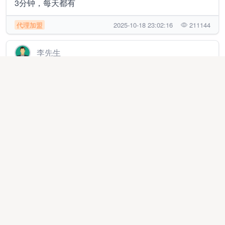
3分钟，每天都有
代理加盟
2025-10-18 23:02:16
211144
李先生
抖音代发视频，每天日结，长期稳定
地推网推
2026-07-24 16:18:39
8499
瓮女士
提供加油优惠卡，各种视频会员优惠卡，外卖优惠卡，
旅游卡，各种礼品卡项目寻找合伙人
异业合作
2026-04-16 14:32:51
7957
张先生