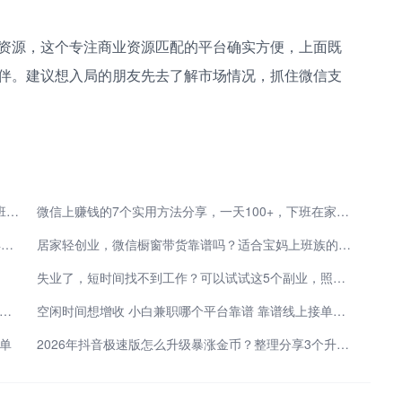
资源，这个专注商业资源匹配的平台确实方便，上面既
伴。建议想入局的朋友先去了解市场情况，抓住微信支
8个正规微信挣钱平台，一单一结，一天赚100+，下班在家就能做
微信上赚钱的7个实用方法分享，一天100+，下班在家就能做
2026年微信推客怎么赚钱 3个实操方法日入300+值得一试
居家轻创业，微信橱窗带货靠谱吗？适合宝妈上班族的副业推荐
失业了，短时间找不到工作？可以试试这5个副业，照样能赚到钱
门槛可做的在线兼职正规平台有哪些 碎片时间也能轻松变现
空闲时间想增收 小白兼职哪个平台靠谱 靠谱线上接单渠道盘点
单
2026年抖音极速版怎么升级暴涨金币？整理分享3个升级暴涨金币的方法，亲测有效！