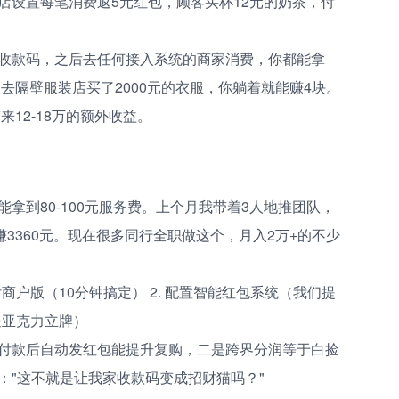
店设置每笔消费返5元红包，顾客买杯12元的奶茶，付
收款码，之后去任何接入系统的商家消费，你都能拿
又去隔壁服装店买了2000元的衣服，你躺着就能赚4块。
来12-18万的额外收益。
拿到80-100元服务费。上个月我带着3人地推团队，
赚3360元。现在很多同行全职做这个，月入2万+的不少
付商户版（10分钟搞定） 2. 配置智能红包系统（我们提
送亚克力立牌）
付款后自动发红包能提升复购，二是跨界分润等于白捡
："这不就是让我家收款码变成招财猫吗？"