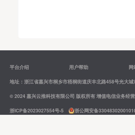
平台介绍
用户帮助
网
地址：浙江省嘉兴市桐乡市梧桐街道庆丰北路458号光大城市
© 2024 嘉兴云推科技有限公司 版权所有
增值电信业务经营许可
浙ICP备2023027554号-5
浙公网安备3304830200101