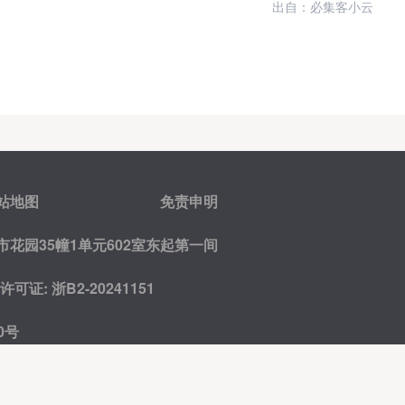
出自：必集客小云
站地图
免责申明
花园35幢1单元602室东起第一间
证: 浙B2-20241151
0号
友情链接:
网创项目库