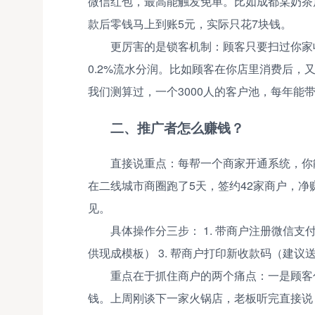
微信红包，最高能触发免单。比如成都某奶茶
款后零钱马上到账5元，实际只花7块钱。
更厉害的是锁客机制：顾客只要扫过你家
0.2%流水分润。比如顾客在你店里消费后，
我们测算过，一个3000人的客户池，每年能带
二、推广者怎么赚钱？
直接说重点：每帮一个商家开通系统，你能
在二线城市商圈跑了5天，签约42家商户，净
见。
具体操作分三步： 1. 带商户注册微信支
供现成模板） 3. 帮商户打印新收款码（建议
重点在于抓住商户的两个痛点：一是顾客
钱。上周刚谈下一家火锅店，老板听完直接说