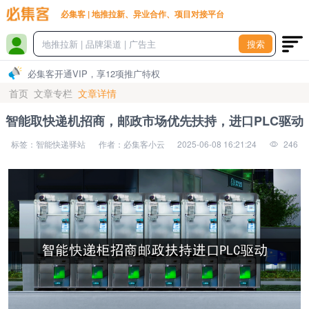
必集客 | 地推拉新、异业合作、项目对接平台
搜索
必集客开通VIP，享12项推广特权
首页
文章专栏
文章详情
智能取快递机招商，邮政市场优先扶持，进口PLC驱动
标签：智能快递驿站
作者：必集客小云
2025-06-08 16:21:24
246