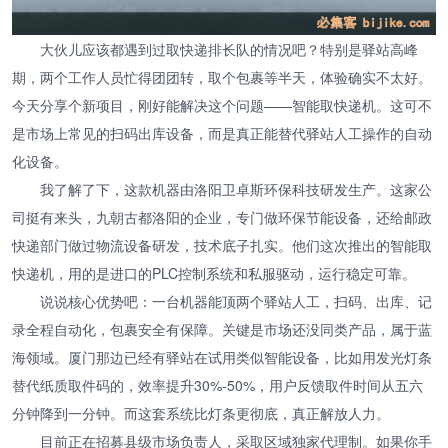
大伙儿应该都遇到过取快递排长队的情况吧？特别是驿站高峰
期，两个工作人员忙得团团转，取个包裹等半天，体验确实不太好。
今天分享个新项目，刚好能解决这个问题——智能取快递机。这可不
是市场上常见的扫码出库设备，而是真正能替代驿站人工操作的自动
化设备。
我了解了下，这款机器由洛阳卫卓斯环保科技研发生产。这家公
司挺有来头，九朝古都洛阳的企业，专门做环保节能设备，还给邮政
快递部门做过物流设备研发，技术底子扎实。他们这次推出的智能取
快递机，用的是进口的PLC控制系统和私服驱动，运行稳定可靠。
说说核心优势吧：一台机器能顶两个驿站人工，扫码、出库、记
录全程自动化，包裹安全有保障。关键是市场还没同类产品，属于蓝
海领域。厦门那边已经有驿站在试用类似智能设备，比如用发光灯条
替代纸质取件码的，效率提升30%-50%，用户反馈取件时间从五六
分钟降到一分钟。而这套系统比灯条更彻底，真正解放人力。
目前正在招募县级市场负责人，采取区域独家代理制。如果你手