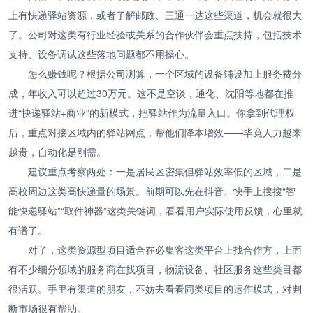
上有快递驿站资源，或者了解邮政、三通一达这些渠道，机会就很大
了。公司对这类有行业经验或关系的合作伙伴会重点扶持，包括技术
支持、设备调试这些落地问题都不用操心。
怎么赚钱呢？根据公司测算，一个区域的设备铺设加上服务费分
成，年收入可以超过30万元。这不是空谈，通化、沈阳等地都在推
进“快递驿站+商业”的新模式，把驿站作为流量入口。你拿到代理权
后，重点对接区域内的驿站网点，帮他们降本增效——毕竟人力越来
越贵，自动化是刚需。
建议重点考察两处：一是居民区密集但驿站效率低的区域，二是
高校周边这类高快递量的场景。前期可以先在抖音、快手上搜搜“智
能快递驿站”“取件神器”这类关键词，看看用户实际使用反馈，心里就
有谱了。
对了，这类资源型项目适合在必集客这类平台上找合作方，上面
有不少细分领域的服务商在找项目，物流设备、社区服务这些类目都
很活跃。手里有渠道的朋友，不妨去看看同类项目的运作模式，对判
断市场很有帮助。