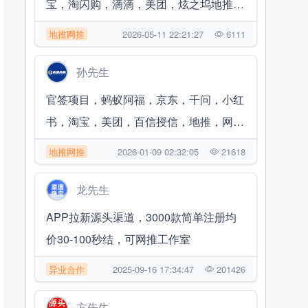
宝，淘闪购，滴滴，美团，炫之坞地推网
推百搭项目
地推网推
2026-05-11 22:21:27
6111
孙先生
官签项目，蚂蚁阿福，京东，千问，小红
书，淘宝，美团，百信授信，地推，网推
百搭项目
地推网推
2026-01-09 02:32:05
21618
龙先生
APP拉新源头渠道，3000款简单注册均
价30-100秒结，可网推工作室
异业合作
2025-09-16 17:34:47
201426
方先生