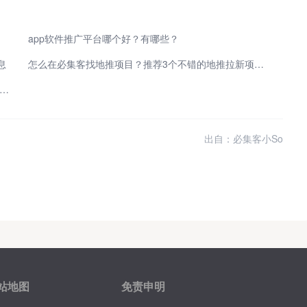
app软件推广平台哪个好？有哪些？
息
怎么在必集客找地推项目？推荐3个不错的地推拉新项目！
推发布渠道有吗？app地推渠道必用必集客的5点理由！
出自：必集客小So
站地图
免责申明