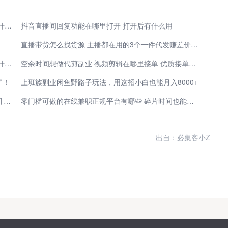
抖音直播机构入驻是什么意思？入驻抖音直播机构有什么好处？
抖音直播间回复功能在哪里打开 打开后有什么用
直播带货怎么找货源 主播都在用的3个一件代发赚差价渠道
视频号发作品怎么显示直播预告？视频号直播预告有什么作用？
空余时间想做代剪副业 视频剪辑在哪里接单 优质接单渠道整理
了！
上班族副业闲鱼野路子玩法，用这招小白也能月入8000+
2026年抖音极速版怎么升级暴涨金币？整理分享3个升级暴涨金币的方法，亲测有效！
零门槛可做的在线兼职正规平台有哪些 碎片时间也能轻松变现
出自：必集客小Z