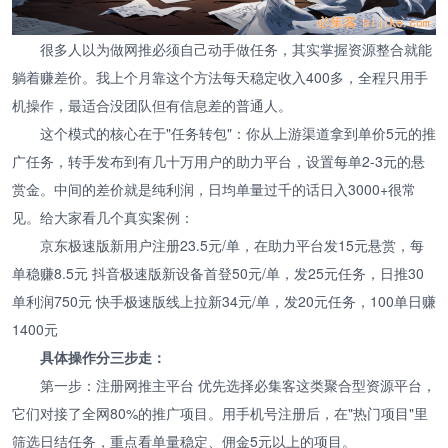
很多人以为做网推必须自己动手做任务，其实掌握资源整合就能
躺着赚差价。我上个月靠这个方法每天稳定收入400多，全程只用手
机操作，最适合没团队但有信息差的普通人。
这个模式的核心在于"任务转包"：你从上游渠道拿到单价5元的推
广任务，转手发布到有几十万用户的助力平台，设置每单2-3元的悬
赏金。中间的差价就是纯利润，日均单量过千的话日入3000+很常
见。给大家看几个真实案例：
京东极速版新用户注册23.5元/单，在助力平台发15元悬赏，每
单稳赚8.5元 抖音极速版新设备首登50元/单，发25元任务，日推30
单利润750元 快手极速版线上拉新34元/单，发20元任务，100单日赚
1400元
具体操作分三步走：
第一步：注册网推主平台 优先选择必集客这类聚合型资源平台，
它们对接了全网80%的推广项目。用手机号注册后，在"热门项目"里
筛选日结任务，重点看单量稳定、佣金5元以上的项目。