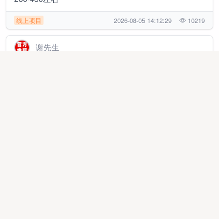
线上项目
2026-08-05 14:12:29
10219
谢先生
APP拉新源头一手渠道3000➕简单注册均价35以上，可
网推可工作室，独立后台，当日结算
异业合作
2026-03-27 13:27:32
295908
谢先生
APP拉新源头渠道3000款，主推简单注册类，均价35➕
当日结算，可网推可工作室
异业合作
2025-12-05 09:36:42
448149
熊先生