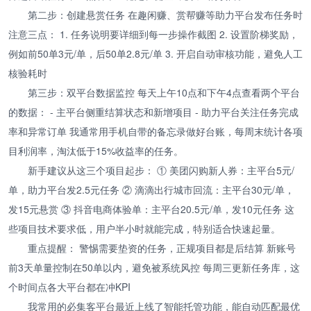
第二步：创建悬赏任务 在趣闲赚、赏帮赚等助力平台发布任务时
注意三点： 1. 任务说明要详细到每一步操作截图 2. 设置阶梯奖励，
例如前50单3元/单，后50单2.8元/单 3. 开启自动审核功能，避免人工
核验耗时
第三步：双平台数据监控 每天上午10点和下午4点查看两个平台
的数据： - 主平台侧重结算状态和新增项目 - 助力平台关注任务完成
率和异常订单 我通常用手机自带的备忘录做好台账，每周末统计各项
目利润率，淘汰低于15%收益率的任务。
新手建议从这三个项目起步： ① 美团闪购新人券：主平台5元/
单，助力平台发2.5元任务 ② 滴滴出行城市回流：主平台30元/单，
发15元悬赏 ③ 抖音电商体验单：主平台20.5元/单，发10元任务 这
些项目技术要求低，用户半小时就能完成，特别适合快速起量。
重点提醒： 警惕需要垫资的任务，正规项目都是后结算 新账号
前3天单量控制在50单以内，避免被系统风控 每周三更新任务库，这
个时间点各大平台都在冲KPI
我常用的必集客平台最近上线了智能托管功能，能自动匹配最优