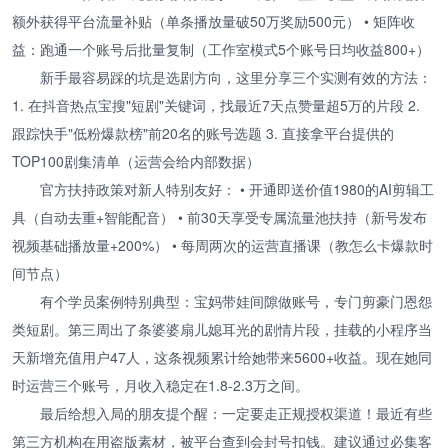
额外获得平台流量补贴（单条播放量破50万奖励500元） • 矩阵收
益：跑通一个账号后批量复制（工作室模式5个账号日均收益800+）
新手最容易踩的坑是选剧方向，这里分享三个实测有效的方法：
1. 在抖音热点宝搜"短剧"关键词，找最近7天点赞量超5万的片段 2.
跟踪快手"低粉爆款榜"前20名的账号选题 3. 直接拿平台提供的
TOP100剧集清单（运营会给内部数据）
官方扶持政策对新人特别友好： • 开通即送价值1980的AI剪辑工
具（自动去重+智能配音） • 前30天享受专属流量池扶持（新号发布
视频基础播放量+200%） • 每周两次的运营直播课（教怎么卡爆款时
间节点）
有个学员案例特别典型：宝妈带娃间隙做账号，专门剪豪门恩怨
类短剧。第三周出了条婆婆扇儿媳耳光的剧情片段，挂载的小程序当
天新增充值用户47人，这条视频累计给她带来5600+收益。现在她同
时运营三个账号，月收入稳定在1.8-2.3万之间。
最后给想入局的朋友提个醒：一定要走正规授权渠道！最近有些
第三方机构在用盗版素材，被平台查到会封号扣钱。建议通过必集客