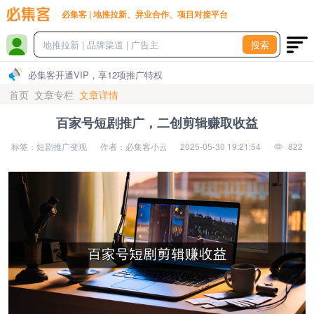
必集客 | 地推拉新、异业合作、项目对接平台
搜索
必集客开通VIP，享12项推广特权
首页
文章专栏
文章详情
百家号短剧推广，二创剪辑赚取收益
标签：短剧推广变现
作者：必集客小云
2025-05-30 19:21:54
822