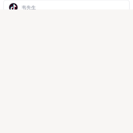
韦先生
抖音动漫短剧，新风口蓝海，项目收费
代理加盟
2025-12-11 14:38:52
9193
邹先生
手机浏览短剧广告变现，可多设备操作，单机单日收益
日结65+，独立平台结算
线上项目
2025-12-05 11:11:33
214571
孔先生
腾讯小程序流量主广告，变现快，长久稳定，每条广告
收益在0.3~4元