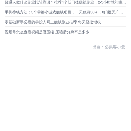
普通人做什么副业比较靠谱？推荐4个低门槛赚钱副业，2-3小时就能赚百元！
手机挣钱方法：3个零撸小游戏赚钱项目，一天稳薅30＋，0门槛无广告，新手秒上手！
零基础新手必看的零投入网上赚钱副业推荐 每天轻松增收
视频号怎么查看视频是否压缩 压缩后分辨率是多少
出自：必集客小云