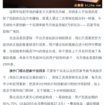
这两年短剧市场的爆发力大家有目共睹，但很多人不知道的是，
除了拍剧的出品方在赚钱，普通人通过二次剪辑也能分到一杯羹。今
天就给大家拆解一个实测单账号月收益突破2万的玩法——百家号短
剧推广项目。
先说说底层逻辑：平台开放短剧分销权限后，我们只需要把官方
提供的正版剧集素材进行混剪，用户通过你的视频点进小程序付费观
看，你就能拿到最高70%的佣金分成。有个朋友上个月在抖音做了条
爆款视频，单条引导充值39元的用户就有80多个，当天佣金直接到账
2300多。
操作门槛比想象中低得多
只要有个实名认证的百家号账号就能开
干（用自己身份证注册的就行）。剪辑工具用剪映完全足够，每天花
半小时处理素材：把原本3分钟的片段拆解成10秒的冲突剧情，加上
悬念字幕和热门BGM，五个视频二十分钟就能搞定。
重点说说大家关心的收益构成： • 基础收益：用户充值金额的
50%-70%（比如39元会员费你能拿27.3元） • 叠加收益：爆款视频