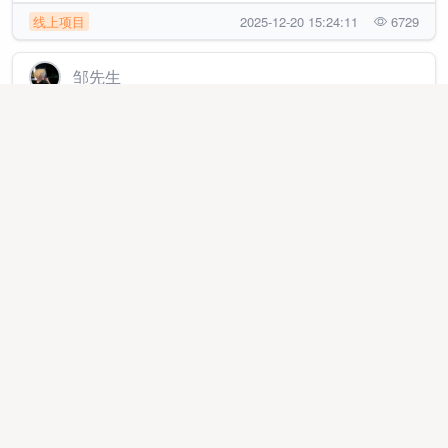
线上项目
2025-12-20 15:24:11
6729
邹先生
有闲置快手号即可做橱窗带货，全程无费用，收费直接
拉黑，长期稳定，日结秒结
地推网推
2026-06-28 12:21:14
40332
熊先生
日结300+，人人可做，绿色视频号带货，快速变现只需
3分钟，每天都有
代理加盟
2025-10-18 23:02:16
208286
孙先生