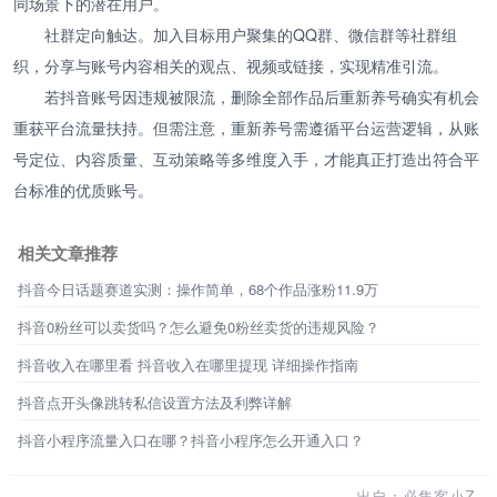
同场景下的潜在用户。
社群定向触达。加入目标用户聚集的QQ群、微信群等社群组
织，分享与账号内容相关的观点、视频或链接，实现精准引流。
若抖音账号因违规被限流，删除全部作品后重新养号确实有机会
重获平台流量扶持。但需注意，重新养号需遵循平台运营逻辑，从账
号定位、内容质量、互动策略等多维度入手，才能真正打造出符合平
台标准的优质账号。
相关文章推荐
抖音今日话题赛道实测：操作简单，68个作品涨粉11.9万
抖音0粉丝可以卖货吗？怎么避免0粉丝卖货的违规风险？
抖音收入在哪里看 抖音收入在哪里提现 详细操作指南
抖音点开头像跳转私信设置方法及利弊详解
抖音小程序流量入口在哪？抖音小程序怎么开通入口？
出自：必集客小Z