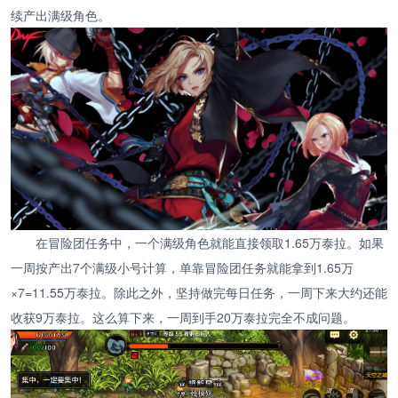
续产出满级角色。
在冒险团任务中，一个满级角色就能直接领取1.65万泰拉。如果
一周按产出7个满级小号计算，单靠冒险团任务就能拿到1.65万
×7=11.55万泰拉。除此之外，坚持做完每日任务，一周下来大约还能
收获9万泰拉。这么算下来，一周到手20万泰拉完全不成问题。