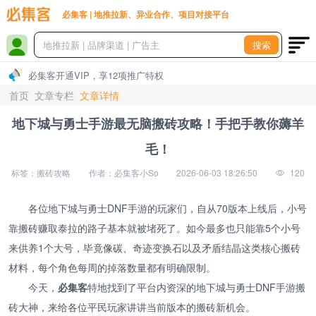
必集客 | 地推拉新、异业合作、项目对接平台
搜索
必集客开通VIP，享12项推广特权
首页
文章专栏
文章详情
地下城与勇士手游最无脑搬砖攻略！手把手教你薅羊
毛！
标签：搬砖攻略
作者：必集客小So
2026-06-03 18:26:50
120
各位地下城与勇士DNF手游的玩家们，自从70版本上线后，小号
靠搬砖赚取泰拉的路子基本就被堵死了。如今最多也只能靠5个小号
来供养1个大号，毕竟像碳、奇迹变换石以及矛盾结晶这类核心搬砖
材料，每个角色每周的掉落数量都有明确限制。
今天，
必集客
特地找到了平台内资深的地下城与勇士DNF手游搬
砖大神，来给各位平民玩家讲讲当前版本的搬砖新机会。