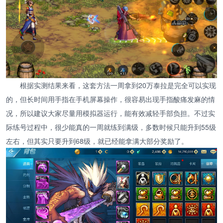
根据实测结果来看，这套方法一周拿到20万泰拉是完全可以实现
的，但长时间用手指在手机屏幕操作，很容易出现手指酸痛发麻的情
况，所以建议大家尽量用模拟器运行，能有效减轻手部负担。不过实
际练号过程中，很少能真的一周就练到满级，多数时候只能升到55级
左右，但其实只要升到68级，就已经能拿满大部分奖励了。