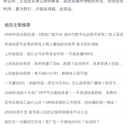
终记得，主业是安身立命的根基，副业是额外增收的补充。合理安排
时间，量力而行，才能走得稳、走得远。
相关文章推荐
2026年副业新机遇：5类低门槛方向 借AI与数字化趋势开辟第二收入渠道
零基础新手必看的零投入网上赚钱副业推荐 每天轻松增收
上班族副业：做公众号的养老金内容 一天能多赚365元
上班族副业推荐：靠闲鱼赚了25w，跑通了副业闭环，原来普通人也能不靠工资生活
上班族副业指南：每天抽2-3小时，解锁收入新可能
一天赚225元：蚂蚁阿福（原支付宝AQ）怎么接单推广赚钱？除官方定向邀约外，还有必集客！
2026年地推十大推广APP平台重磅来袭！一手资源快速获取、免费对接！
高考后暑假工做什么好？5种靠谱兼职工作推荐，轻松赚到第一桶金！
2026实用干货 新手能入驻的正规剪辑接单平台汇总
刷抖音一天赚四五百块？看广告一天挣钱300元？你信吗？