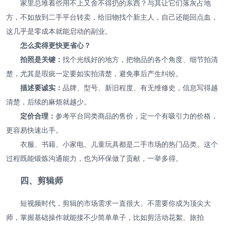
家里总堆着些用不上又舍不得扔的东西？与其让它们落灰占地
方，不如放到二手平台转卖，给旧物找个新主人，自己还能回点血，
这几乎是零成本就能启动的副业。
怎么卖得更快更省心？
拍照是关键：
找个光线好的地方，把物品的各个角度、细节拍清
楚，尤其是瑕疵一定要如实拍清楚，避免事后产生纠纷。
描述要诚实：
品牌、型号、新旧程度、有无维修史，信息写得越
清楚，后续的麻烦就越少。
定价合理：
参考平台同类商品的售价，定一个有吸引力的价格，
更容易快速出手。
衣服、书籍、小家电、儿童玩具都是二手市场的热门品类。这个
过程既能锻炼沟通能力，也为环保做了贡献，一举多得。
四、剪辑师
短视频时代，剪辑的市场需求一直很大。不需要你成为顶尖大
师，掌握基础操作就能接不少简单单子，比如剪活动花絮、旅拍