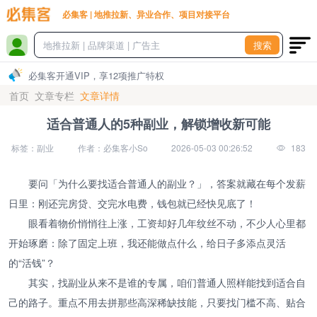
必集客 | 地推拉新、异业合作、项目对接平台
搜索
必集客开通VIP，享12项推广特权
首页
文章专栏
文章详情
适合普通人的5种副业，解锁增收新可能
标签：副业
作者：必集客小So
2026-05-03 00:26:52
183
要问「为什么要找适合普通人的副业？」，答案就藏在每个发薪
日里：刚还完房贷、交完水电费，钱包就已经快见底了！
眼看着物价悄悄往上涨，工资却好几年纹丝不动，不少人心里都
开始琢磨：除了固定上班，我还能做点什么，给日子多添点灵活
的“活钱”？
其实，找副业从来不是谁的专属，咱们普通人照样能找到适合自
己的路子。重点不用去拼那些高深稀缺技能，只要找门槛不高、贴合