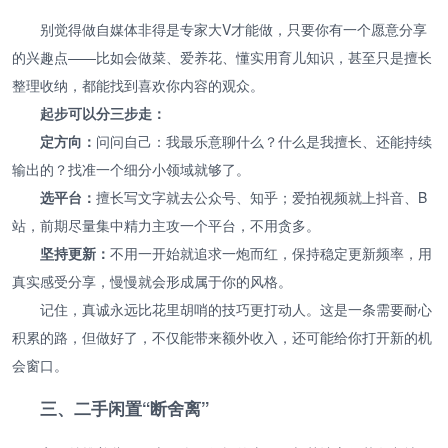
别觉得做自媒体非得是专家大V才能做，只要你有一个愿意分享
的兴趣点——比如会做菜、爱养花、懂实用育儿知识，甚至只是擅长
整理收纳，都能找到喜欢你内容的观众。
起步可以分三步走：
定方向：
问问自己：我最乐意聊什么？什么是我擅长、还能持续
输出的？找准一个细分小领域就够了。
选平台：
擅长写文字就去公众号、知乎；爱拍视频就上抖音、B
站，前期尽量集中精力主攻一个平台，不用贪多。
坚持更新：
不用一开始就追求一炮而红，保持稳定更新频率，用
真实感受分享，慢慢就会形成属于你的风格。
记住，真诚永远比花里胡哨的技巧更打动人。这是一条需要耐心
积累的路，但做好了，不仅能带来额外收入，还可能给你打开新的机
会窗口。
三、二手闲置“断舍离”