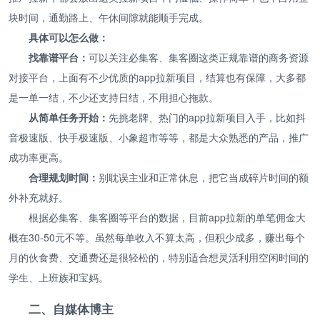
块时间，通勤路上、午休间隙就能顺手完成。
具体可以怎么做：
找靠谱平台：
可以关注必集客、集客圈这类正规靠谱的商务资源
对接平台，上面有不少优质的app拉新项目，结算也有保障，大多都
是一单一结，不少还支持日结，不用担心拖款。
从简单任务开始：
先挑老牌、热门的app拉新项目入手，比如抖
音极速版、快手极速版、小象超市等等，都是大众熟悉的产品，推广
成功率更高。
合理规划时间：
别耽误主业和正常休息，把它当成碎片时间的额
外补充就好。
根据必集客、集客圈等平台的数据，目前app拉新的单笔佣金大
概在30-50元不等。虽然每单收入不算太高，但积少成多，赚出每个
月的伙食费、交通费还是很轻松的，特别适合想灵活利用空闲时间的
学生、上班族和宝妈。
二、自媒体博主