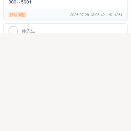
300～500➕
代理加盟
2026-07-28 13:05:42
1351
孙先生
一部手机 + 一台电脑，在家做咸鱼无货源
线上项目
2026-04-25 16:46:04
3757
肖先生
抖音半无人直播视频号纯无人直播，稳定收益，在家就
能做
代理加盟
2026-01-18 13:17:54
1461
梁先生