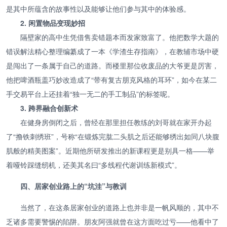
是其中所蕴含的故事性以及能够让他们参与其中的体验感。
2. 闲置物品变现妙招
隔壁家的高中生凭借售卖错题本而发家致富了。他把数学大题的
错误解法精心整理编纂成了一本《学渣生存指南》，在教辅市场中硬
是闯出了一条属于自己的道路。而楼里那位收废品的大爷更是厉害，
他把啤酒瓶盖巧妙改造成了“带有复古朋克风格的耳环”，如今在某二
手交易平台上还挂着“独一无二的手工制品”的标签呢。
3. 跨界融合创新术
在健身房倒闭之后，曾经在那里担任教练的刘哥就在家开办起
了“撸铁刺绣班”，号称“在锻炼完肱二头肌之后还能够绣出如同八块腹
肌般的精美图案”。近期他所研发推出的新课程更是别具一格——举
着哑铃踩缝纫机，还美其名曰“多线程代谢训练新模式”。
四、居家创业路上的“坑洼”与教训
当然了，在这条居家创业的道路上也并非是一帆风顺的，其中不
乏诸多需要警惕的陷阱。朋友阿强就曾在这方面吃过亏——他看中了