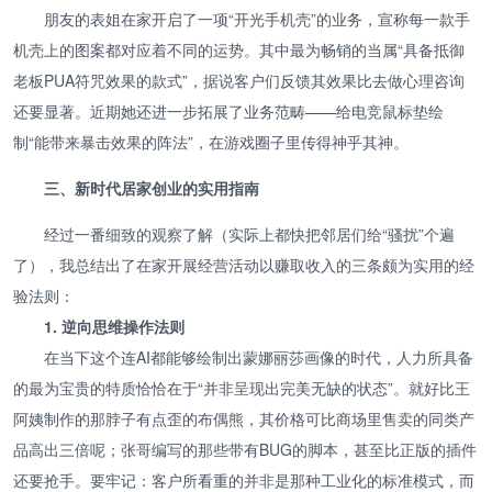
朋友的表姐在家开启了一项“开光手机壳”的业务，宣称每一款手
机壳上的图案都对应着不同的运势。其中最为畅销的当属“具备抵御
老板PUA符咒效果的款式”，据说客户们反馈其效果比去做心理咨询
还要显著。近期她还进一步拓展了业务范畴——给电竞鼠标垫绘
制“能带来暴击效果的阵法”，在游戏圈子里传得神乎其神。
三、新时代居家创业的实用指南
经过一番细致的观察了解（实际上都快把邻居们给“骚扰”个遍
了），我总结出了在家开展经营活动以赚取收入的三条颇为实用的经
验法则：
1. 逆向思维操作法则
在当下这个连AI都能够绘制出蒙娜丽莎画像的时代，人力所具备
的最为宝贵的特质恰恰在于“并非呈现出完美无缺的状态”。就好比王
阿姨制作的那脖子有点歪的布偶熊，其价格可比商场里售卖的同类产
品高出三倍呢；张哥编写的那些带有BUG的脚本，甚至比正版的插件
还要抢手。要牢记：客户所看重的并非是那种工业化的标准模式，而