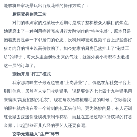
能够将居家场景玩出百般花样的操作方式了：
厨房变身创意工坊
对门的李婶家的泡菜坛子近期可是成了整栋楼众人瞩目的焦点。
她琢磨出了一种利用榴莲壳来进行发酵制作的“特色泡菜”，原本只是
抱着想要逗弄一下邻居们的心思，没料到却被短视频平台上那些喜好
猎奇内容的博主以高价收购了。如今她家的厨房已然挂上了“泡菜工
坊”的牌子，每天从里面飘散出来的气味，就连外卖小哥都不太敢接
这一层的订单了。
宠物开启“打工”模式
我家那猫咪主子最近也被迫“上岗营业”了。偶然在某社交平台上
刷到信息，居然有人专门收购猫毛！说是要集齐七七四十九种猫毛用
来编织“寓意招财的毛衣”。现在每次给猫梳理毛发的时候，它瞅着我
的眼神就仿佛在看一个苛刻的包工头似的。更为绝妙的是，有人还训
练仓鼠去踩迷你缝纫机来制作杯垫，而且在直播过程中所获得的打赏
金额，比起那些正儿八经的手艺人还要多呢。
玄学元素融入“生产”环节