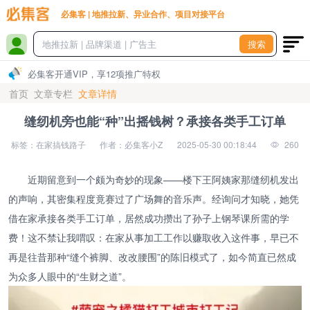
必集客 | 地推拉新、异业合作、项目对接平台
搜索
必集客开通VIP，享12项推广特权
首页
文章专栏
文章详情
缝纫机旁也能“种”出摇钱树？承接各类手工订单
标签：在家搞钱路子
作者：必集客小Z
2025-05-30 00:18:44
260
近期留意到一个颇为奇妙的现象——楼下王阿姨家那缝纫机发出
的声响，其密集程度竟赛过了广场舞的音乐声。经询问才知晓，她凭
借在家承接各类手工订单，居然成功攒出了孙子上钢琴课所需的学
费！这不禁让我喟叹：在家从事加工工作以赚取收入这件事，早已不
再是往昔那种“缝个裤脚、改改腰围”的陈旧模式了，如今简直已然成
为众多人眼中的“生财之道”。