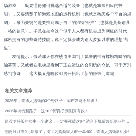
场游戏——既要懂得如何挑选合适的装备（也就是掌握相应的技
能），又要清楚了解游戏地图的运行机制（也就是熟悉各个平台的规
则），最为关键的是要找到属于自己的独特“外挂”（也就是具备别具
一格的创意）。毕竟在如今这个似乎人人都有机会成为网红的时代，
你所拥有的那些奇特技能，说不定就会成为别人梦寐以求的理想“营
生”。
友情提示：倘若哪天你在楼道里闻到了飘来的带有螺蛳粉味的精
油芬芳，又或者在电梯里看到了正在运送的会刺绣的仓鼠，可千万别
感到惊讶——这大概又是哪位邻居开拓出了新的赚钱门道呢。
相关文章推荐
2026年，普通人搞钱的3个野路子：闷声发财不加班！
2026年搞钱新路子：这10个野路子亲测真有效！
给没啥特长的女生一个建议：一定要死磕这6个适合下班后兼职副业的搞钱技能
别再只盯着0元奶茶了，淘宝闪购商家入驻一单400，普通人搞钱新机会!