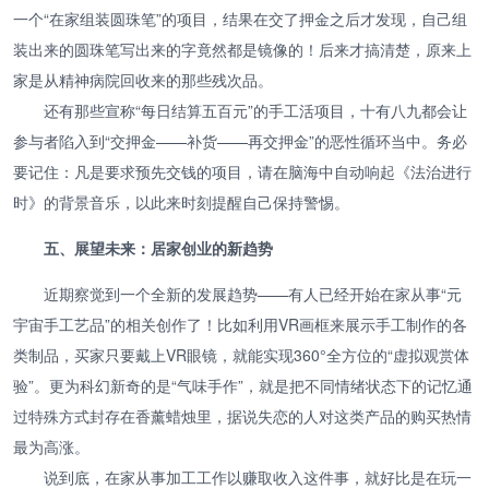
一个“在家组装圆珠笔”的项目，结果在交了押金之后才发现，自己组
装出来的圆珠笔写出来的字竟然都是镜像的！后来才搞清楚，原来上
家是从精神病院回收来的那些残次品。
还有那些宣称“每日结算五百元”的手工活项目，十有八九都会让
参与者陷入到“交押金——补货——再交押金”的恶性循环当中。务必
要记住：凡是要求预先交钱的项目，请在脑海中自动响起《法治进行
时》的背景音乐，以此来时刻提醒自己保持警惕。
五、展望未来：居家创业的新趋势
近期察觉到一个全新的发展趋势——有人已经开始在家从事“元
宇宙手工艺品”的相关创作了！比如利用VR画框来展示手工制作的各
类制品，买家只要戴上VR眼镜，就能实现360°全方位的“虚拟观赏体
验”。更为科幻新奇的是“气味手作”，就是把不同情绪状态下的记忆通
过特殊方式封存在香薰蜡烛里，据说失恋的人对这类产品的购买热情
最为高涨。
说到底，在家从事加工工作以赚取收入这件事，就好比是在玩一