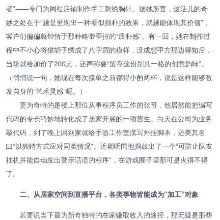
者”——专门为网红店铺制作手工刺绣胸针。据她所言，这活儿的奇
妙之处在于“越是呈现出一种看似拙朴的效果，就越能体现其价值”，
客户们偏偏就钟情于那种略带歪扭的“质朴感”。有一回，她在制作过
程中不小心将猫胡子绣成了八字眉的模样，没成想甲方那边得知后，
当场就给加价了200元，还声称要“留存这份别具一格的创意韵味”。
（悄悄说一句，她现在每次接单之前都得小酌两杯，说是这样能够激
发自身的“艺术灵感”呢。）
更为奇特的是楼上那位从事程序员工作的张哥，他居然能把编写
代码的专长巧妙地转化成了居家开展的一项营生。白天在公司为业务
敲代码，到了晚上回到家就给手游工作室撰写外挂脚本，还美其名
曰“以独特方式应对同类情况”。近期听闻他捣鼓出了一个“可防止队友
挂机并能自动发出警示话语的程序”，在游戏圈子里那可是火得不得
了。
二、从居家空间到直播平台，各类事物皆能成为“加工”对象
若要说当下最为新奇独特的在家赚取收入的途径，那无疑是那些