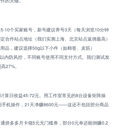
意合作的关键。
通5-10个买家账号，新号建议养号3天（每天浏览10分钟
件绑定合作站点地址（我们实测上海、北京站点返佣最高）
元的日用品，建议选择50g以下小件（如棉签、皮筋）
单以内防风控，不同账号使用不同支付方式。我们测试发
间高27%。
/单计算日收益45-72元。用工作室常见的8台设备矩阵操
手机操作，21天净赚8600元——这还不包括部分商品
开通拼多多月卡领5元无门槛券，部分0元单还能倒赚0.2