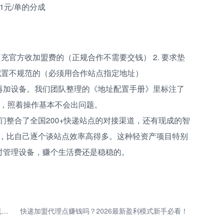
1元/单的分成
冒充官方收加盟费的（正规合作不需要交钱） 2. 要求垫
址配置不规范的（必须用合作站点指定地址）
再加设备。我们团队整理的《地址配置手册》里标注了
期，照着操作基本不会出问题。
们整合了全国200+快递站点的对接渠道，还有现成的智
，比自己逐个谈站点效率高得多。这种轻资产项目特别
时管理设备，赚个生活费还是稳稳的。
快递站老板月创收3万副业赚钱秘籍：把人流变现金流的玩法大公开！
快递加盟代理点赚钱吗？2026最新盈利模式新手必看！