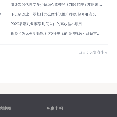
快递加盟代理要多少钱怎么收费的？加盟代理全攻略来啦！
！
下班搞副业！零基础怎么做小说推广挣钱 起号引流长久变现干货
2026靠谱副业推荐 时间自由的高收益小项目
视频号怎么变现赚钱？这5种主流的微信视频号赚钱方法，做得好一天能赚1000+
出自：必集客小云
站地图
免责申明