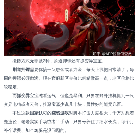
搬砖方式无非就2种，刷道押镖还有抓变异宝宝。
刷道押镖
需要你搞一队敏金或者力金，每天上线把日常清了，每
周的押镖必须做满。现在官服新区金价比例稍微高一点，老区价格比
较稳定。
而抓变异宝宝
纯看运气，但也是暴利。只要在野外挂机抓到一只
变异电精或者云兽，挂聚宝斋少说几十块，属性好的能卖几百。
不过这款
国家认可的赚钱游戏
对脚本打击力度很大，千万别想着
走捷径，老老实实手动或者半手动，只要号养住了细水长流，每个月
补个话费、加个鸡腿是没问题的。