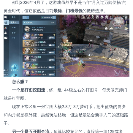
都到2026年4月了，这游戏虽然早不是当年“月入过万随便搞”的
黄金时代，但它依然是目前
最稳、门槛最低
的搬砖选择。
怎么赚？
一个是打图挖图流
，练一组144级左右的打图号，每天做完师门
就是打宝图。
现在正常区里一张宝图大概2.8万-3万梦幻币，挖出值钱的兽决
和内丹就是额外赚，虽然玩法枯燥，但这是最适合新手入门的基础路
子。
另一个是五开刷金流
，预算比较充足的，直接搞一组129或者