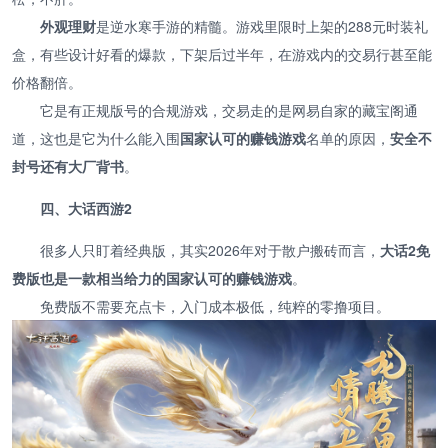
外观理财
是逆水寒手游的精髓。游戏里限时上架的288元时装礼
盒，有些设计好看的爆款，下架后过半年，在游戏内的交易行甚至能
价格翻倍。
它是有正规版号的合规游戏，交易走的是网易自家的藏宝阁通
道，这也是它为什么能入围
国家认可的赚钱游戏
名单的原因，
安全不
封号还有大厂背书
。
四、大话西游2
很多人只盯着经典版，其实2026年对于散户搬砖而言，
大话2免
费版也是一款相当给力的国家认可的赚钱游戏
。
免费版不需要充点卡，入门成本极低，纯粹的零撸项目。