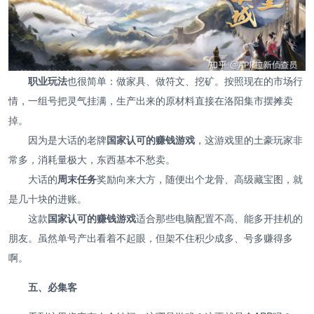
职业玩法
也很简单：做家具、做符文、挖矿。按照现在的市场行
情，一组号把灵气挂满，生产出来的原材料直接在洛阳集市摆摊卖
掉。
因为是大话的老牌
国家认可的赚钱游戏
，这游戏里的土豪玩家非
常多，消耗量极大，东西基本不愁卖。
大话的
周末任务
奖励向来大方，随便出个龙骨、高级藏宝图，就
是几十块的进账。
这款
国家认可的赚钱游戏
适合那些电脑配置不高、能多开挂机的
朋友。虽然单号产出看着不起眼，但架不住积少成多、号多赚得多
啊。
五、必集客