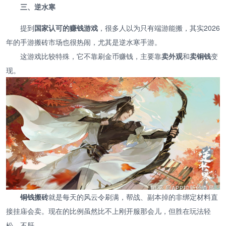
三、逆水寒
提到
国家认可的赚钱游戏
，很多人以为只有端游能搬，其实2026
年的手游搬砖市场也很热闹，尤其是逆水寒手游。
这游戏比较特殊，它不靠刷金币赚钱，主要靠
卖外观
和
卖铜钱
变
现。
铜钱搬砖
就是每天的风云令刷满，帮战、副本掉的非绑定材料直
接挂庙会卖。现在的比例虽然比不上刚开服那会儿，但胜在玩法轻
松，不肝。