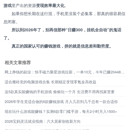
游戏
里产出的资源
变现效率最大化
。
如果你想长期在这行混，手机里没装个必集客，那真的很容易信
息闭塞。
所以到2026年了，别再信那种“日赚300，挂机全自动”的鬼话
了。
真正的国家认可的赚钱游戏，拼的就是信息差和勤劳度。
相关文章推荐
网上挣钱的副业：快手磁力聚星游戏拉新，一单10元，今年已赚20448元，小白5分钟即可上手
适合搬砖党的电脑游戏合集 长期稳定变现零氪金高收益
这5款真实能赚钱的手机游戏 偷偷玩一个月 生活费不用再找家里要
2026年学生党适合做的6款赚钱游戏 月入几百到几千总有一款合适你
现在玩什么游戏能赚钱？实测6款零门槛手游，每天2小时月入1500+
2026宝妈灵活就业指南：六大居家创收新方向