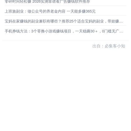
零碎时间轻松赚 2026实测靠谱看广告赚钱软件推荐
上班族副业：做公众号的养老金内容 一天能多赚365元
宝妈在家赚钱的副业兼职有哪些？推荐25个适合宝妈的副业，带娃赚钱两不误
手机挣钱方法：3个零撸小游戏赚钱项目，一天稳薅30＋，0门槛无广告，新手秒上手！
出自：必集客小知