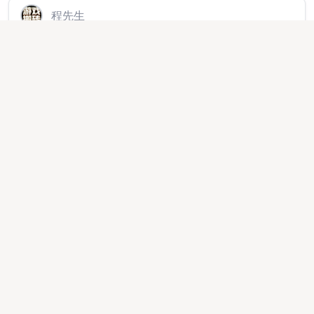
程先生
最新游戏搬砖，新服刚开一秒，安卓手机电脑都可做，
收益日结
线上项目
2025-04-26 13:16:02
185141
米先生
拼多多电商橱窗合伙人，你赚钱后提现到账的利润我抽
10%，日结，单店月1.5~2万 随时提现
异业合作
2026-02-26 00:37:07
239514
但先生
游戏打米，长期稳定合作、操作简单