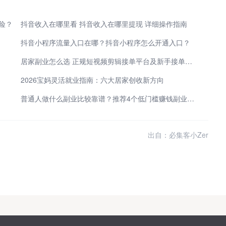
险？
抖音收入在哪里看 抖音收入在哪里提现 详细操作指南
抖音小程序流量入口在哪？抖音小程序怎么开通入口？
居家副业怎么选 正规短视频剪辑接单平台及新手接单赚钱渠道盘点
2026宝妈灵活就业指南：六大居家创收新方向
普通人做什么副业比较靠谱？推荐4个低门槛赚钱副业，2-3小时就能赚百元！
出自：必集客小Zer