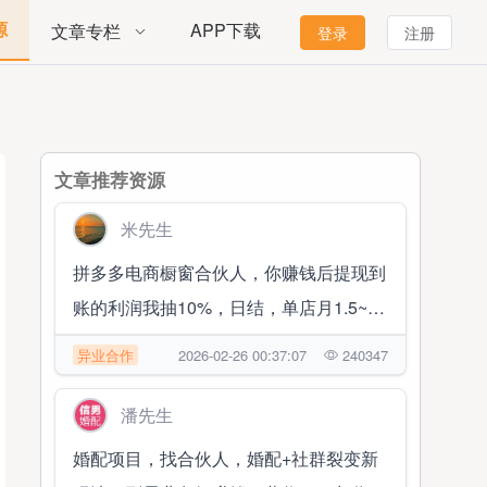
源
APP下载
文章专栏
登录
注册
文章推荐资源
米先生
拼多多电商橱窗合伙人，你赚钱后提现到
账的利润我抽10%，日结，单店月1.5~2
万 随时提现
异业合作
2026-02-26 00:37:07
240347
潘先生
婚配项目，找合伙人，婚配+社群裂变新