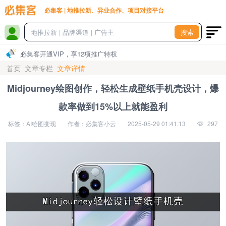
必集客 | 地推拉新、异业合作、项目对接平台
搜索
必集客开通VIP，享12项推广特权
首页
文章专栏
文章详情
Midjourney绘图创作，轻松生成壁纸手机壳设计，爆
款率做到15%以上就能盈利
标签：AI绘图变现
作者：必集客小云
2025-05-29 01:41:13
297