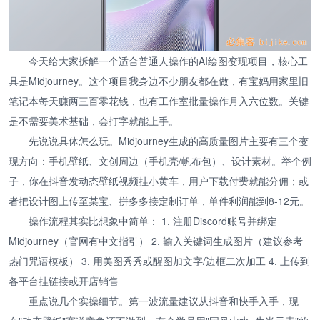
今天给大家拆解一个适合普通人操作的AI绘图变现项目，核心工
具是Midjourney。这个项目我身边不少朋友都在做，有宝妈用家里旧
笔记本每天赚两三百零花钱，也有工作室批量操作月入六位数。关键
是不需要美术基础，会打字就能上手。
先说说具体怎么玩。Midjourney生成的高质量图片主要有三个变
现方向：手机壁纸、文创周边（手机壳/帆布包）、设计素材。举个例
子，你在抖音发动态壁纸视频挂小黄车，用户下载付费就能分佣；或
者把设计图上传至某宝、拼多多接定制订单，单件利润能到8-12元。
操作流程其实比想象中简单： 1. 注册Discord账号并绑定
Midjourney（官网有中文指引） 2. 输入关键词生成图片（建议参考
热门咒语模板） 3. 用美图秀秀或醒图加文字/边框二次加工 4. 上传到
各平台挂链接或开店销售
重点说几个实操细节。第一波流量建议从抖音和快手入手，现