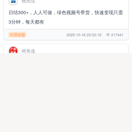
熊先生
日结300+，人人可做，绿色视频号带货，快速变现只需
3分钟，每天都有
代理加盟
2025-10-18 23:02:16
217441
何先生
手机浏览短剧广告变现！单机每天保障60+收益，可多
设备操作，秒结算
代理加盟
2025-06-17 23:34:56
272156
刘先生
点构设计推广，零基础创作者快速变现，稳定长久｜日
结秒提｜独立后台