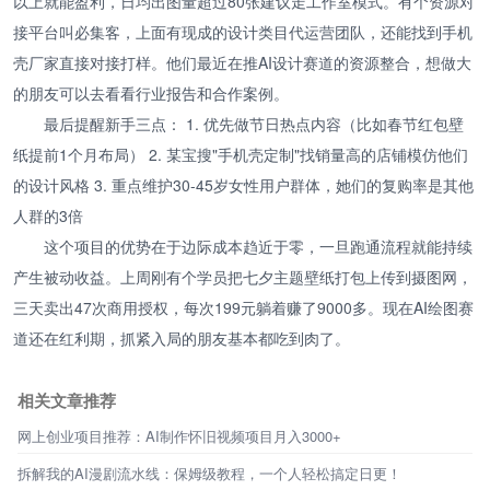
以上就能盈利，日均出图量超过80张建议走工作室模式。有个资源对
接平台叫必集客，上面有现成的设计类目代运营团队，还能找到手机
壳厂家直接对接打样。他们最近在推AI设计赛道的资源整合，想做大
的朋友可以去看看行业报告和合作案例。
最后提醒新手三点： 1. 优先做节日热点内容（比如春节红包壁
纸提前1个月布局） 2. 某宝搜"手机壳定制"找销量高的店铺模仿他们
的设计风格 3. 重点维护30-45岁女性用户群体，她们的复购率是其他
人群的3倍
这个项目的优势在于边际成本趋近于零，一旦跑通流程就能持续
产生被动收益。上周刚有个学员把七夕主题壁纸打包上传到摄图网，
三天卖出47次商用授权，每次199元躺着赚了9000多。现在AI绘图赛
道还在红利期，抓紧入局的朋友基本都吃到肉了。
相关文章推荐
网上创业项目推荐：AI制作怀旧视频项目月入3000+
拆解我的AI漫剧流水线：保姆级教程，一个人轻松搞定日更！