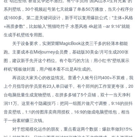
在"动态壁纸"赛道竞争还不激烈。有个学员用"国风山水+生肖元素"的
系列壁纸，30个视频起号第七天就爆了单条50万播放，当天小程序分
成1600多。第二是关键词设计，新手可以复用爆款公式："主体+风格
+画质参数"，比如输入"熊猫吃竹子 水墨风格 4k超清 --ar 9:16"就能
生成手机壁纸专用图。
关于设备要求，实测荣耀MagicBook这类三千多的轻薄本都能
跑。主要成本在Midjourney会员费，基础版30美金/月可生成200张
图，建议新手先开这个档位。有个取巧的方法：用小红书"壁纸展示
样机"模板做封面，用户根本看不出是AI生成的。
再说说大家关心的收益情况。普通个人账号日均400+不算难，我
上个月指导的学员里有23人单日破千。有个郑州的工作室更夸张，20
台电脑批量生成宠物壁纸，在拼多多铺了5个店铺，双十一当天净利
润11万。这里有个隐藏技巧：把同一组图片做尺寸调整，9:16的挂抖
音卖壁纸，1:1的传图库卖商用授权，16:9的做成电脑壁纸包，相当
于一份素材赚三次钱。
对于想规模化运作的朋友，重点看这两个数据：爆款率做到15%