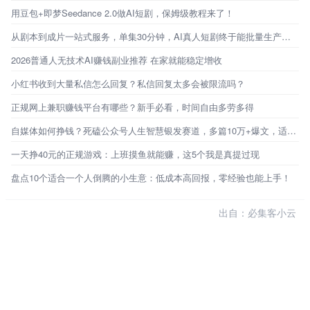
用豆包+即梦Seedance 2.0做AI短剧，保姆级教程来了！
从剧本到成片一站式服务，单集30分钟，AI真人短剧终于能批量生产了！
2026普通人无技术AI赚钱副业推荐 在家就能稳定增收
小红书收到大量私信怎么回复？私信回复太多会被限流吗？
正规网上兼职赚钱平台有哪些？新手必看，时间自由多劳多得
自媒体如何挣钱？死磕公众号人生智慧银发赛道，多篇10万+爆文，适合新手宝妈上班族操作的副业
一天挣40元的正规游戏：上班摸鱼就能赚，这5个我是真提过现
盘点10个适合一个人倒腾的小生意：低成本高回报，零经验也能上手！
出自：必集客小云