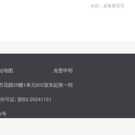
出自：必集客官方
站地图
免责申明
花园35幢1单元602室东起第一间
证: 浙B2-20241151
0号
友情链接:
网创项目库