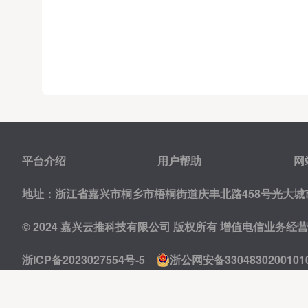
平台介绍
用户帮助
网
地址：浙江省嘉兴市桐乡市梧桐街道庆丰北路458号光大城市
© 2024 嘉兴云推科技有限公司 版权所有
增值电信业务经营许可
浙ICP备2023027554号-5
浙公网安备3304830200101