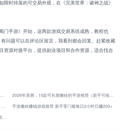
如限时掉落的可交易外观，在《完美世界：诸神之战》
蜀门手游》开始，这两款游戏交易系统成熟，教程也
道。有问题可以在评论区留言，我看到都会回复。赶紧收藏
目资源对接平台，提供副业项目和合作资源，适合找合
班族靠谱副业推荐 空闲时间就能做的手游搬砖赚钱项目
2026年亲测，10款可长期搬砖的手游推荐（新手可收藏，稳赚钱不踩坑）
下班后就能上手！5个手游推广赚佣金平台汇总，每月轻松多赚3000+
手游搬砖赚钱游戏推荐 新手零门槛每日2小时日赚200+
2026副业必看！这5款能搬砖挣钱的手游，一部手机就能游戏搬砖打金赚钱！