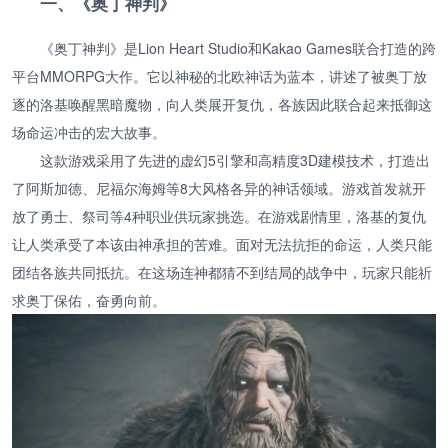
一、《奥丁神判》
《奥丁神判》是Lion Heart Studio和Kakao Games联合打造的跨
平台MMORPG大作。它以神秘的北欧神话为蓝本，讲述了被奥丁放
逐的洛基唤醒黑暗魔物，向人类展开复仇，各族因此联合起来抵御这
场命运冲击的宏大故事。
这款游戏采用了先进的虚幻5引擎和高精度3D建模技术，打造出
了阿斯加德、尼福尔海姆等8大风格各异的神话领域。游戏首发就开
放了勇士、祭司等4种职业供玩家挑选。在游戏剧情里，洛基的复仇
让人类承受了本该由神承担的苦难。面对无法抗拒的命运，人类只能
团结各族共同抵抗。在这场连神都猜不到结局的战争中，玩家只能祈
求奥丁保佑，奋勇向前。