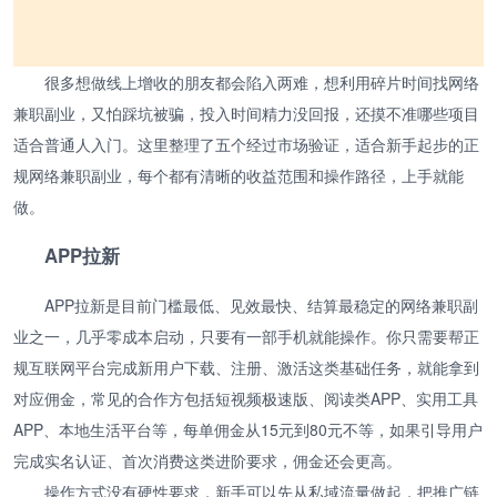
很多想做线上增收的朋友都会陷入两难，想利用碎片时间找网络
兼职副业，又怕踩坑被骗，投入时间精力没回报，还摸不准哪些项目
适合普通人入门。这里整理了五个经过市场验证，适合新手起步的正
规网络兼职副业，每个都有清晰的收益范围和操作路径，上手就能
做。
APP拉新
APP拉新是目前门槛最低、见效最快、结算最稳定的网络兼职副
业之一，几乎零成本启动，只要有一部手机就能操作。你只需要帮正
规互联网平台完成新用户下载、注册、激活这类基础任务，就能拿到
对应佣金，常见的合作方包括短视频极速版、阅读类APP、实用工具
APP、本地生活平台等，每单佣金从15元到80元不等，如果引导用户
完成实名认证、首次消费这类进阶要求，佣金还会更高。
操作方式没有硬性要求，新手可以先从私域流量做起，把推广链