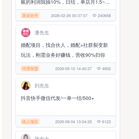
账的利润我抽10%，日结，单店月1.5~2
万 随时提现
异业合作
2026-02-26 00:37:07
240658
潘先生
婚配项目，找合伙人，婚配+社群裂变新
玩法，刚需业务好赚钱，营收90%归你
代理加盟
2026-05-10 14:40:37
4652
刘先生
抖音快手微信代发/一单一结/500+
线上项目
2026-08-04 13:04:25
6123
张女士