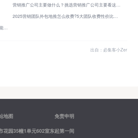
营销推广公司主要做什么？挑选营销推广公司主要看这几点
2025营销团队外包地推怎么收费?5大团队收费性价比排行+0首付合作方案
营销号怎么赚钱快?这3个冷门平台现在搬运影视剧还能月入5万
出自：必集客小Zer
站地图
免责申明
花园35幢1单元602室东起第一间