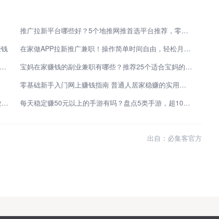
推广拉新平台哪些好？5个地推网推首选平台推荐，零门槛轻松上手
赚钱
在家做APP拉新推广兼职！操作简单时间自由，轻松月入3000+
026哪个推广赚佣金平台好？实测高佣金平台，轻松月入3000+
宝妈在家赚钱的副业兼职有哪些？推荐25个适合宝妈的副业，带娃赚钱两不误
零基础新手入门网上赚钱指南 普通人居家稳赚的实用小项目精选
普通人做什么副业比较靠谱？推荐4个低门槛赚钱副业，2-3小时就能赚百元！
每天稳定赚50元以上的手游有吗？盘点5类手游，超10个每天稳赚50元的路子
出自：必集客官方