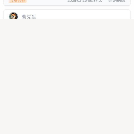
异业合作
2026-02-26 00:37:07
246459
曹先生
2026全新游戏搬砖，新服刚开，日结收益40~800+，手
机电脑都可，简单易上手
线上项目
2025-05-03 11:20:37
9682
黄先生
拼多多橱窗开店，合作模式，有利润了在分成，当天到
账日结
线上项目
2026-03-16 16:22:28
270012
邹先生
有闲置快手号即可做橱窗带货，全程无费用，收费直接