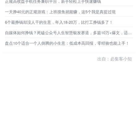
正规高收益手机任务兼职平台，新手轻松上手快速赚钱
一天挣40元的正规游戏：上班摸鱼就能赚，这5个我是真提过现
6个最挣钱却没人干的生意，年入18-20万，比打工挣钱多了！
自媒体如何挣钱？死磕公众号人生智慧银发赛道，多篇10万+爆文，适合新手宝妈上班族操作的副业
盘点10个适合一个人倒腾的小生意：低成本高回报，零经验也能上手！
出自：必集客小知