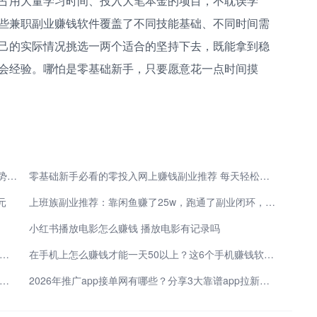
占用大量学习时间、投入大笔本金的项目，不耽误学
些兼职副业赚钱软件覆盖了不同技能基础、不同时间需
己的实际情况挑选一两个适合的坚持下去，既能拿到稳
会经验。哪怕是零基础新手，只要愿意花一点时间摸
2026年副业新机遇：5类低门槛方向 借AI与数字化趋势开辟第二收入渠道
零基础新手必看的零投入网上赚钱副业推荐 每天轻松增收
元
上班族副业推荐：靠闲鱼赚了25w，跑通了副业闭环，原来普通人也能不靠工资生活
小红书播放电影怎么赚钱 播放电影有记录吗
红书聚光开口成本是什么意思 聚光开口成本看哪个数据
在手机上怎么赚钱才能一天50以上？这6个手机赚钱软件app你一定要知道!
班搞副业！零基础怎么做小说推广挣钱 起号引流长久变现干货
2026年推广app接单网有哪些？分享3大靠谱app拉新一手渠道商