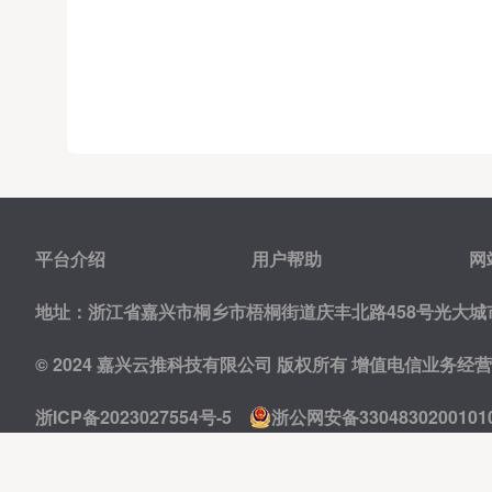
平台介绍
用户帮助
网
地址：浙江省嘉兴市桐乡市梧桐街道庆丰北路458号光大城市
© 2024 嘉兴云推科技有限公司 版权所有
增值电信业务经营许可
浙ICP备2023027554号-5
浙公网安备3304830200101