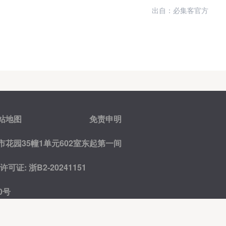
出自：必集客官方
站地图
免责申明
花园35幢1单元602室东起第一间
证: 浙B2-20241151
0号
友情链接:
网创项目库