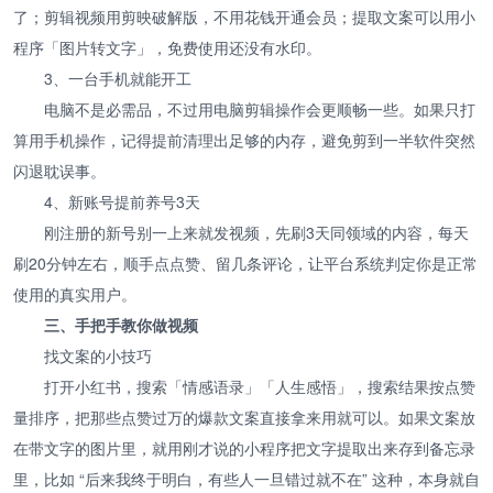
了；剪辑视频用剪映破解版，不用花钱开通会员；提取文案可以用小
程序「图片转文字」，免费使用还没有水印。
3、一台手机就能开工
电脑不是必需品，不过用电脑剪辑操作会更顺畅一些。如果只打
算用手机操作，记得提前清理出足够的内存，避免剪到一半软件突然
闪退耽误事。
4、新账号提前养号3天
刚注册的新号别一上来就发视频，先刷3天同领域的内容，每天
刷20分钟左右，顺手点点赞、留几条评论，让平台系统判定你是正常
使用的真实用户。
三、手把手教你做视频
找文案的小技巧
打开小红书，搜索「情感语录」「人生感悟」，搜索结果按点赞
量排序，把那些点赞过万的爆款文案直接拿来用就可以。如果文案放
在带文字的图片里，就用刚才说的小程序把文字提取出来存到备忘录
里，比如 “后来我终于明白，有些人一旦错过就不在” 这种，本身就自