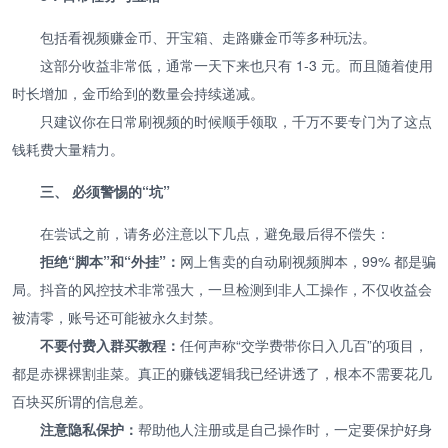
包括看视频赚金币、开宝箱、走路赚金币等多种玩法。
这部分收益非常低，通常一天下来也只有 1-3 元。而且随着使用
时长增加，金币给到的数量会持续递减。
只建议你在日常刷视频的时候顺手领取，千万不要专门为了这点
钱耗费大量精力。
三、 必须警惕的“坑”
在尝试之前，请务必注意以下几点，避免最后得不偿失：
拒绝“脚本”和“外挂”：
网上售卖的自动刷视频脚本，99% 都是骗
局。抖音的风控技术非常强大，一旦检测到非人工操作，不仅收益会
被清零，账号还可能被永久封禁。
不要付费入群买教程：
任何声称“交学费带你日入几百”的项目，
都是赤裸裸割韭菜。真正的赚钱逻辑我已经讲透了，根本不需要花几
百块买所谓的信息差。
注意隐私保护：
帮助他人注册或是自己操作时，一定要保护好身