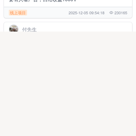
线上项目
2025-12-05 09:54:18
230165
付先生
抖音情侣用品合作伙伴，无学费，无培训费，无加盟费
代理加盟
2025-11-14 16:24:57
7046
米先生
拼多多电商橱窗合伙人，你赚钱后提现到账的利润我抽
10%，日结，单店月1.5~2万 随时提现
异业合作
2026-02-26 00:37:07
242020
李先生