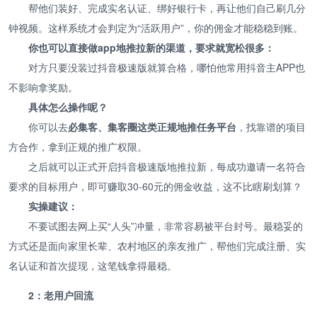
帮他们装好、完成实名认证、绑好银行卡，再让他们自己刷几分
钟视频。这样系统才会判定为“活跃用户”，你的佣金才能稳稳到账。
你也可以直接做app地推拉新的渠道，要求就宽松很多：
对方只要没装过抖音极速版就算合格，哪怕他常用抖音主APP也
不影响拿奖励。
具体怎么操作呢？
你可以去
必集客、集客圈这类正规地推任务平台
，找靠谱的项目
方合作，拿到正规的推广权限。
之后就可以正式开启抖音极速版地推拉新，每成功邀请一名符合
要求的目标用户，即可赚取30-60元的佣金收益，这不比瞎刷划算？
实操建议：
不要试图去网上买“人头”冲量，非常容易被平台封号。最稳妥的
方式还是面向家里长辈、农村地区的亲友推广，帮他们完成注册、实
名认证和首次提现，这笔钱拿得最稳。
2：老用户回流