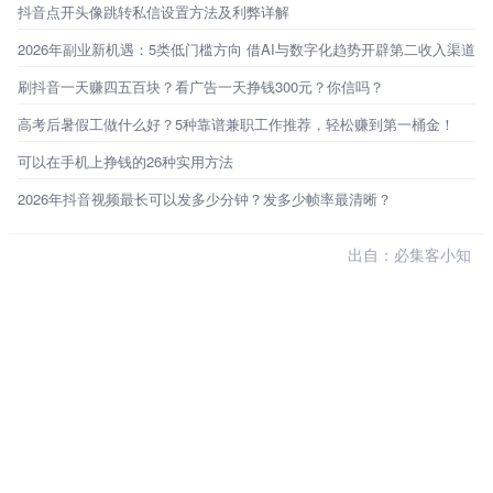
抖音点开头像跳转私信设置方法及利弊详解
2026年副业新机遇：5类低门槛方向 借AI与数字化趋势开辟第二收入渠道
刷抖音一天赚四五百块？看广告一天挣钱300元？你信吗？
高考后暑假工做什么好？5种靠谱兼职工作推荐，轻松赚到第一桶金！
可以在手机上挣钱的26种实用方法
2026年抖音视频最长可以发多少分钟？发多少帧率最清晰？
出自：必集客小知