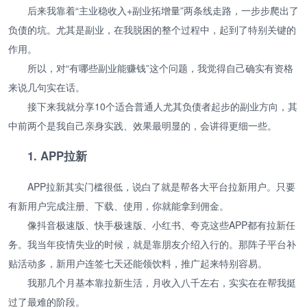
后来我靠着“主业稳收入+副业拓增量”两条线走路，一步步爬出了
负债的坑。尤其是副业，在我脱困的整个过程中，起到了特别关键的
作用。
所以，对“有哪些副业能赚钱”这个问题，我觉得自己确实有资格
来说几句实在话。
接下来我就分享10个适合普通人尤其负债者起步的副业方向，其
中前两个是我自己亲身实践、效果最明显的，会讲得更细一些。
1. APP拉新
APP拉新其实门槛很低，说白了就是帮各大平台拉新用户。只要
有新用户完成注册、下载、使用，你就能拿到佣金。
像抖音极速版、快手极速版、小红书、夸克这些APP都有拉新任
务。我当年疫情失业的时候，就是靠朋友介绍入行的。那阵子平台补
贴活动多，新用户连签七天还能领饮料，推广起来特别容易。
我那几个月基本靠拉新生活，月收入八千左右，实实在在帮我挺
过了最难的阶段。