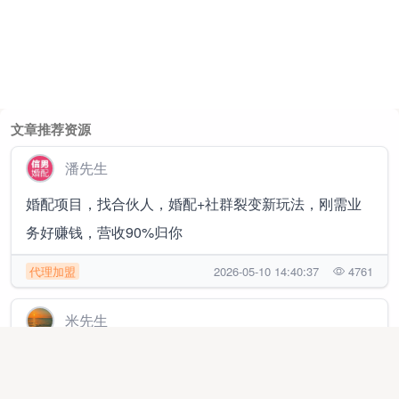
文章推荐资源
潘先生
婚配项目，找合伙人，婚配+社群裂变新玩法，刚需业
务好赚钱，营收90%归你
代理加盟
2026-05-10 14:40:37
4761
米先生
拼多多电商橱窗合伙人，你赚钱后提现到账的利润我抽
10%，日结，单店月1.5~2万 随时提现