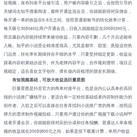
短视频，发布到各平台做引流，用户被内容吸引之后，会按照引导的
关键词去知乎搜索阅读，最终开通盐选会员，你就能获得对应佣金，
每开通一单的收益在6-8元之间。按照普通新账号的转化效率计算，
每天吸引30到40位用户开通会员，日收入就能稳定在200到300元，
而且爆款内容能持续带来被动收益，只要内容不删，几个月后还能有
入账。知乎的小说受众精准度很高，尤其是都市、甜宠、悬疑这些热
门品类，转化率长期保持在不错的水平，只要坚持稳定更新，收益会
跟着内容积累稳步提升。作为老牌内容平台，合作规则透明，项目正
规稳定，适合喜欢文字创作、擅长做内容梳理的朋友长期做。
有短视频基础，可放大收益选巨量星图
巨量星图是抖音官方的商单对接平台，也是业内公认高单价高回
报的小说推广赚钱平台，更适合有一定粉丝基础或者内容制作能力的
创作者。入驻之后可以直接在任务库找到小说推广类的商单，按照品
牌方的需求制作视频投稿，只要用户通过你的推广视频下载小说APP
或者开通会员，你就能获得对应的分成和任务报酬。普通达人单条视
频的收益就在200到800元之间，如果是按下载量计费，单用户收益