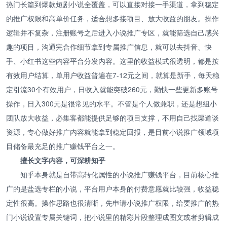
热门长篇到爆款短剧小说全覆盖，可以直接对接一手渠道，拿到稳定
的推广权限和高单价任务，适合想多接项目、放大收益的朋友。操作
逻辑并不复杂，注册账号之后进入小说推广专区，就能筛选自己感兴
趣的项目，沟通完合作细节拿到专属推广信息，就可以去抖音、快
手、小红书这些内容平台分发内容。这里的收益模式很透明，都是按
有效用户结算，单用户收益普遍在7-12元之间，就算是新手，每天稳
定引流30个有效用户，日收入就能突破260元，勤快一些更新多账号
操作，日入300元是很常见的水平。不管是个人做兼职，还是想组小
团队放大收益，必集客都能提供足够的项目支撑，不用自己找渠道谈
资源，专心做好推广内容就能拿到稳定回报，是目前小说推广领域项
目储备最充足的推广赚钱平台之一。
擅长文字内容，可深耕知乎
知乎本身就是自带高转化属性的小说推广赚钱平台，目前核心推
广的是盐选专栏的小说，平台用户本身的付费意愿就比较强，收益稳
定性很高。操作思路也很清晰，先申请小说推广权限，给要推广的热
门小说设置专属关键词，把小说里的精彩片段整理成图文或者剪辑成