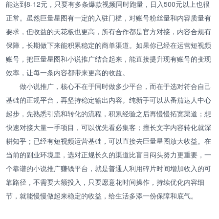
能达到8-12元，只要有多条爆款视频同时跑量，日入500元以上也很
正常。虽然巨量星图有一定的入驻门槛，对账号粉丝量和内容质量有
要求，但收益的天花板也更高，所有合作都是官方对接，内容合规有
保障，长期做下来能积累稳定的商单渠道。如果你已经在运营短视频
账号，把巨量星图和小说推广结合起来，能直接提升现有账号的变现
效率，让每一条内容都带来更高的收益。
做小说推广，核心不在于同时做多少平台，而在于选对符合自己
基础的正规平台，再坚持稳定输出内容。纯新手可以从番茄达人中心
起步，先熟悉引流和转化的流程，积累经验之后再慢慢拓宽渠道；想
快速对接大量一手项目，可以优先看必集客；擅长文字内容转化就深
耕知乎；已经有短视频运营基础，可以直接去巨量星图放大收益。在
当前的副业环境里，选对正规长久的渠道比盲目闷头努力更重要，一
个靠谱的小说推广赚钱平台，就是普通人利用碎片时间增加收入的可
靠路径，不需要大额投入，只要愿意花时间操作，持续优化内容细
节，就能慢慢做起来稳定的收益，给生活多添一份保障和底气。