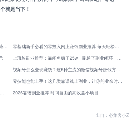
一个就是当下！
2026年副业新机遇：5类低门槛方向 借AI与数字化趋势开辟第二收入渠道
零基础新手必看的零投入网上赚钱副业推荐 每天轻松增收
元
上班族副业推荐：靠闲鱼赚了25w，跑通了副业闭环，原来普通人也能不靠工资生活
视频号怎么变现赚钱？这5种主流的微信视频号赚钱方法，做得好一天能赚1000+
零技能也能上手！这几类靠谱线上副业，让你的业余时间超值钱
班搞副业！零基础怎么做小说推广挣钱 起号引流长久变现干货
2026靠谱副业推荐 时间自由的高收益小项目
出自：必集客小Z