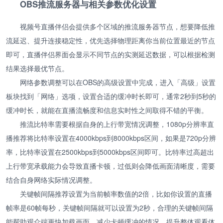
OBS推流服务器与相关参数优化设置
视频号直播伴侣会提供多个区域的推流服务器节点，想要降低推
流延迟、提升连接稳定性，优先选择物理距离你当前位置最近的节点
即可，直播伴侣界面会显示不同节点的实测延迟数据，可以根据检测
结果选择最优节点。
网络参数调整可以在OBS的高级设置中完成，进入「高级」设置
板块找到「网络」选项，设置合适的缓冲时长即可，通常2秒到5秒的
缓冲时长，就能在直播流畅度和信息实时性之间取得不错的平衡。
推流比特率需要根据自身的上行带宽情况调整，1080p分辨率直
播推荐将比特率设置在4000kbps到8000kbps区间，如果是720p分辨
率，比特率设置在2500kbps到5000kbps区间即可。比特率过高超出
上行带宽承载能力会导致直播卡顿，过低则会降低画面清晰度，需要
结合自身网络实际情况调整。
关键帧间隔推荐设置为当前帧率数值的2倍，比如你设置的直播
帧率是60帧每秒，关键帧间隔就可以设置为2秒，合理的关键帧间隔
能帮助观众端更快加载画面，减少卡顿缓冲的情况，提升整体观看体