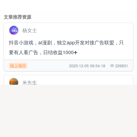
文章推荐资源
杨女士
抖音小游戏，ai漫剧，独立app开发对接广告联盟，只
要有人看广告，日结收益1000➕
线上项目
2025-12-05 09:54:18
226831
米先生
拼多多电商橱窗合伙人，你赚钱后提现到账的利润我抽
10%，日结，单店月1.5~2万 随时提现
异业合作
2026-02-26 00:37:07
239080
代先生