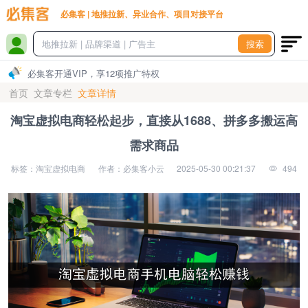
必集客 | 地推拉新、异业合作、项目对接平台
搜索
必集客开通VIP，享12项推广特权
首页
文章专栏
文章详情
淘宝虚拟电商轻松起步，直接从1688、拼多多搬运高
需求商品
标签：淘宝虚拟电商
作者：必集客小云
2025-05-30 00:21:37
494