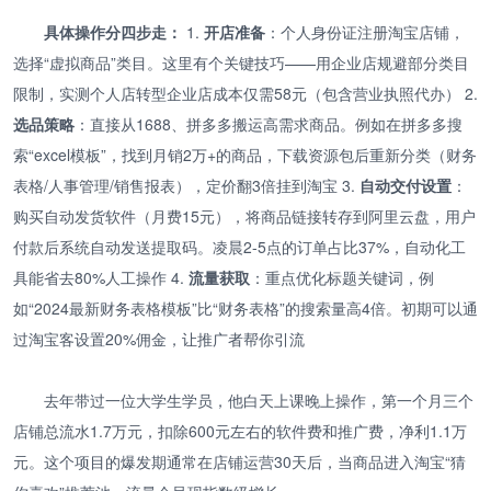
具体操作分四步走：
1.
开店准备
：个人身份证注册淘宝店铺，
选择“虚拟商品”类目。这里有个关键技巧——用企业店规避部分类目
限制，实测个人店转型企业店成本仅需58元（包含营业执照代办） 2.
选品策略
：直接从1688、拼多多搬运高需求商品。例如在拼多多搜
索“excel模板”，找到月销2万+的商品，下载资源包后重新分类（财务
表格/人事管理/销售报表），定价翻3倍挂到淘宝 3.
自动交付设置
：
购买自动发货软件（月费15元），将商品链接转存到阿里云盘，用户
付款后系统自动发送提取码。凌晨2-5点的订单占比37%，自动化工
具能省去80%人工操作 4.
流量获取
：重点优化标题关键词，例
如“2024最新财务表格模板”比“财务表格”的搜索量高4倍。初期可以通
过淘宝客设置20%佣金，让推广者帮你引流
去年带过一位大学生学员，他白天上课晚上操作，第一个月三个
店铺总流水1.7万元，扣除600元左右的软件费和推广费，净利1.1万
元。这个项目的爆发期通常在店铺运营30天后，当商品进入淘宝“猜