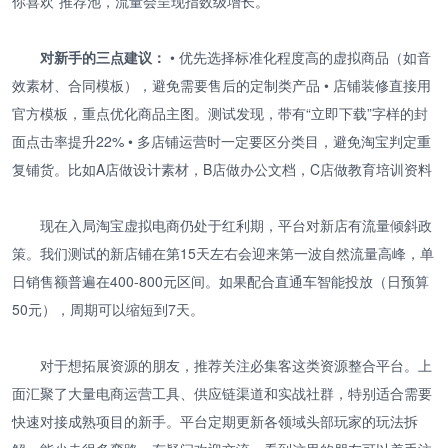
你喜欢”推荐池，流量会呈现指数级增长。
对新手的三点建议：
• 优先选择标准化程度高的虚拟商品（如音
效素材、合同模板），避免需要售后的定制类产品 • 店铺装修直接用
官方模板，重点优化商品主图。测试发现，带有“立即下载”字样的封
面点击率提升22% • 多店铺运营时一定要区分类目，避免淘宝判定重
复铺货。比如A店做设计素材，B店做办公文档，C店做教育培训资料
现在入局淘宝虚拟电商仍处于红利期，平台对新店有流量倾斜政
策。我们测试的新店铺在第15天左右会迎来第一波自然流量高峰，单
日销售额普遍在400-800元区间。如果配合直通车智能投放（日预算
50元），周期可以缩短到7天。
对于想拓展资源的朋友，推荐关注必集客这类资源整合平台。上
面汇聚了大量电商运营工具、供应链渠道和实战社群，特别适合需要
快速对接成熟项目的新手。平台定期更新各领域头部玩家的玩法拆