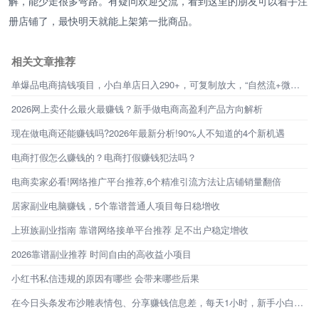
解，能少走很多弯路。有疑问欢迎交流，看到这里的朋友可以着手注
册店铺了，最快明天就能上架第一批商品。
相关文章推荐
单爆品电商搞钱项目，小白单店日入290+，可复制放大，“自然流+微付费”另类变现！
2026网上卖什么最火最赚钱？新手做电商高盈利产品方向解析
现在做电商还能赚钱吗?2026年最新分析!90%人不知道的4个新机遇
电商打假怎么赚钱的？电商打假赚钱犯法吗？
电商卖家必看!网络推广平台推荐,6个精准引流方法让店铺销量翻倍
居家副业电脑赚钱，5个靠谱普通人项目每日稳增收
上班族副业指南 靠谱网络接单平台推荐 足不出户稳定增收
2026靠谱副业推荐 时间自由的高收益小项目
小红书私信违规的原因有哪些 会带来哪些后果
在今日头条发布沙雕表情包、分享赚钱信息差，每天1小时，新手小白也能做!