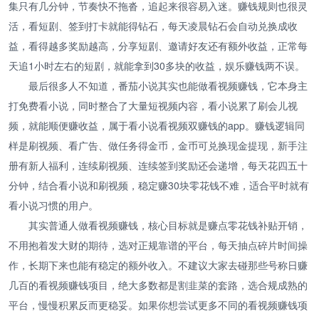
集只有几分钟，节奏快不拖沓，追起来很容易入迷。赚钱规则也很灵
活，看短剧、签到打卡就能得钻石，每天凌晨钻石会自动兑换成收
益，看得越多奖励越高，分享短剧、邀请好友还有额外收益，正常每
天追1小时左右的短剧，就能拿到30多块的收益，娱乐赚钱两不误。
最后很多人不知道，番茄小说其实也能做看视频赚钱，它本身主
打免费看小说，同时整合了大量短视频内容，看小说累了刷会儿视
频，就能顺便赚收益，属于看小说看视频双赚钱的app。赚钱逻辑同
样是刷视频、看广告、做任务得金币，金币可兑换现金提现，新手注
册有新人福利，连续刷视频、连续签到奖励还会递增，每天花四五十
分钟，结合看小说和刷视频，稳定赚30块零花钱不难，适合平时就有
看小说习惯的用户。
其实普通人做看视频赚钱，核心目标就是赚点零花钱补贴开销，
不用抱着发大财的期待，选对正规靠谱的平台，每天抽点碎片时间操
作，长期下来也能有稳定的额外收入。不建议大家去碰那些号称日赚
几百的看视频赚钱项目，绝大多数都是割韭菜的套路，选合规成熟的
平台，慢慢积累反而更稳妥。如果你想尝试更多不同的看视频赚钱项