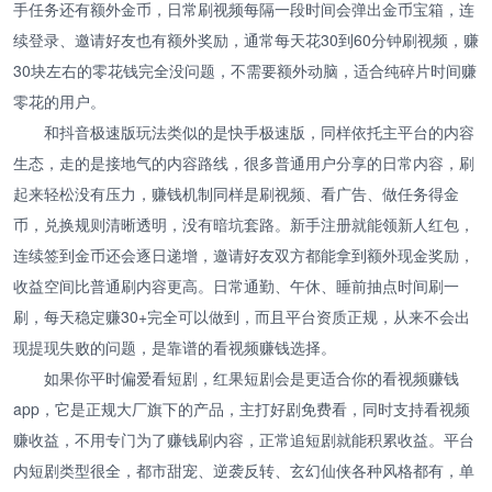
手任务还有额外金币，日常刷视频每隔一段时间会弹出金币宝箱，连
续登录、邀请好友也有额外奖励，通常每天花30到60分钟刷视频，赚
30块左右的零花钱完全没问题，不需要额外动脑，适合纯碎片时间赚
零花的用户。
和抖音极速版玩法类似的是快手极速版，同样依托主平台的内容
生态，走的是接地气的内容路线，很多普通用户分享的日常内容，刷
起来轻松没有压力，赚钱机制同样是刷视频、看广告、做任务得金
币，兑换规则清晰透明，没有暗坑套路。新手注册就能领新人红包，
连续签到金币还会逐日递增，邀请好友双方都能拿到额外现金奖励，
收益空间比普通刷内容更高。日常通勤、午休、睡前抽点时间刷一
刷，每天稳定赚30+完全可以做到，而且平台资质正规，从来不会出
现提现失败的问题，是靠谱的看视频赚钱选择。
如果你平时偏爱看短剧，红果短剧会是更适合你的看视频赚钱
app，它是正规大厂旗下的产品，主打好剧免费看，同时支持看视频
赚收益，不用专门为了赚钱刷内容，正常追短剧就能积累收益。平台
内短剧类型很全，都市甜宠、逆袭反转、玄幻仙侠各种风格都有，单