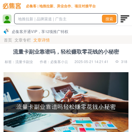
必集客 | 地推拉新、异业合作、项目对接平台
搜索
必集客开通VIP，享12项推广特权
首页
文章专栏
文章详情
流量卡副业靠谱吗，轻松赚取零花钱的小秘密
标签：流量卡副业
作者：必集客小云
2025-05-21 14:21:41
318