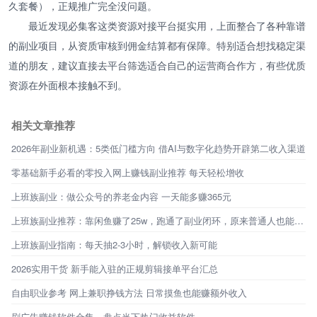
久套餐），正规推广完全没问题。
最近发现必集客这类资源对接平台挺实用，上面整合了各种靠谱
的副业项目，从资质审核到佣金结算都有保障。特别适合想找稳定渠
道的朋友，建议直接去平台筛选适合自己的运营商合作方，有些优质
资源在外面根本接触不到。
相关文章推荐
2026年副业新机遇：5类低门槛方向 借AI与数字化趋势开辟第二收入渠道
零基础新手必看的零投入网上赚钱副业推荐 每天轻松增收
上班族副业：做公众号的养老金内容 一天能多赚365元
上班族副业推荐：靠闲鱼赚了25w，跑通了副业闭环，原来普通人也能不靠工资生活
上班族副业指南：每天抽2-3小时，解锁收入新可能
2026实用干货 新手能入驻的正规剪辑接单平台汇总
自由职业参考 网上兼职挣钱方法 日常摸鱼也能赚额外收入
刷广告赚钱软件合集，盘点当下热门收益软件