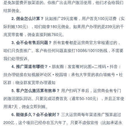
是免加盟费开放渠道的。你推广出去用户激活使用，他们才会给我们
结算佣金。
2. 佣金怎么计算？
比如推广29元套餐，用户首充100元话费（实
际到账130元），咱们能拿180元佣金。如果用户办理的是239元的千
兆宽带套餐，佣金直接到账760元。
3. 会不会有售后问题？
所有套餐都是运营商官方审核通过的，
咱们只负责推广。客户有任何问题直接打10086/10010热线，不需要
我们处理投诉。
4. 推广渠道有哪些？
• 朋友圈：发套餐对比图+二维码 • 抖音：
挂办理链接在短视频评论区 • 校园墙：承包大学里的表白墙账号 • 社
区群：物业群发宽带办理通知
5. 客户怎么激活算有效单？
用户扫码下单后，运营商会有专门
的激活团队回访。只要完成话费首充（通常50-100元），并且正常使
用满7天，佣金立即到账。
6. 能做多久？会不会被封？
三大运营商每年渠道推广预算超过
200亿，这个项目已经存在五六年了。只要不虚假宣传（比如承诺永